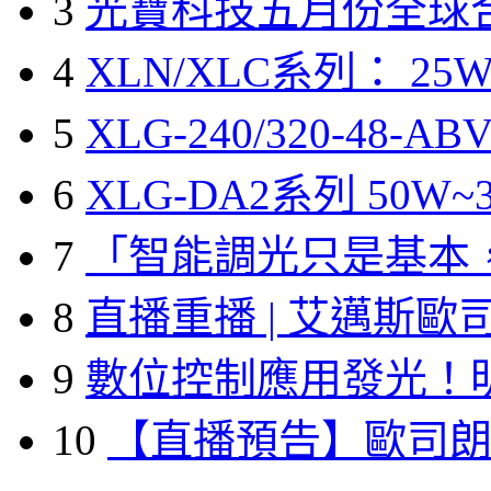
3
光寶科技五月份全球
4
XLN/XLC系列： 25W
5
XLG-240/320-48-A
6
XLG-DA2系列 50W~3
7
「智能調光只是基本
8
直播重播 | 艾邁斯歐
9
數位控制應用發光！
10
【直播預告】歐司