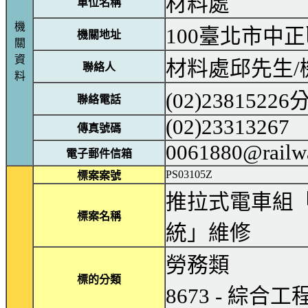
材料處
單位名稱
機
100臺北市中
機關地址
關
資
材料處邱先生/
聯絡人
料
(02)23815226
聯絡電話
(02)23313267
傳真號碼
0061880@railw
電子郵件信箱
PS03105Z
標案案號
推拉式電車組
標案名稱
統」維修
勞務類
標的分類
8673 - 綜合