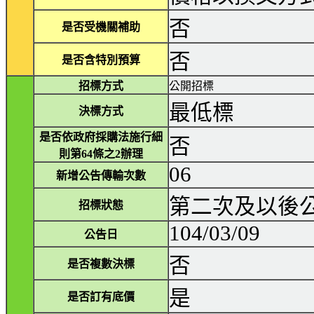
否
是否受機關補助
否
是否含特別預算
招標方式
公開招標
最低標
決標方式
是否依政府採購法施行細
否
則第64條之2辦理
06
新增公告傳輸次數
第二次及以後
招標狀態
104/03/09
公告日
否
是否複數決標
是
是否訂有底價