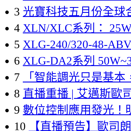
3
光寶科技五月份全球
4
XLN/XLC系列： 25W
5
XLG-240/320-48-A
6
XLG-DA2系列 50W~3
7
「智能調光只是基本
8
直播重播 | 艾邁斯歐
9
數位控制應用發光！
10
【直播預告】歐司