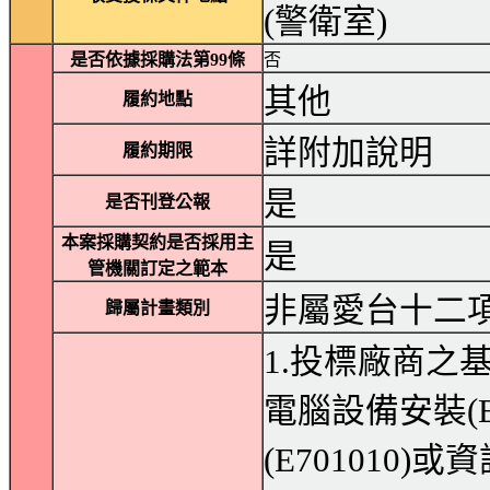
(警衛室)
是否依據採購法第99條
否
其他
履約地點
詳附加說明
履約期限
是
是否刊登公報
本案採購契約是否採用主
是
管機關訂定之範本
非屬愛台十二
歸屬計畫類別
1.投標廠商之
電腦設備安裝(E
(E701010)或