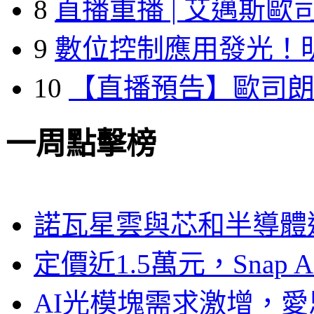
8
直播重播 | 艾邁斯歐
9
數位控制應用發光！
10
【直播預告】歐司
一周點擊榜
諾瓦星雲與芯和半導體達
定價近1.5萬元，Snap
AI光模塊需求激增，愛