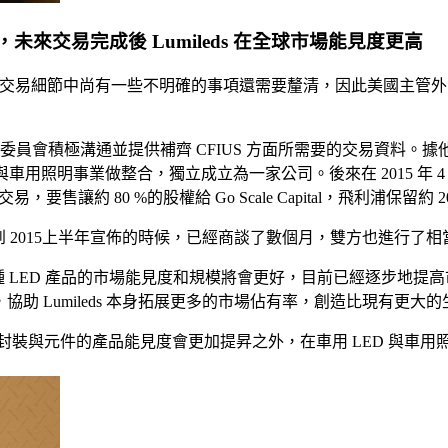
交易持續進行，未來交易完成後 Lumileds 在全球市場能見度更高
ds. LLC.)，交易細節中尚有一些不明確的事項還需要釐清，因此美
與美國海外投資委員會積極溝通並提供補齊 CFIUS 方面所需要的交
件事業) 與車用照明事業做整合，獨立成立為一家公司。後來在 2015 年
一項交易，要售讓約 80 %的股權給 Go Scale Capital，飛利浦保留約 2
，從 2014 下半年到 2015上半年宣佈的時候，已經商談了數個月，雙方
等多種 LED 產品的市場能見度和規模將會更好，目前已經逐步地提高
與導入，協助 Lumileds 本身拓展更多的市場佔有率，創造比現有更大
場，除了 LED 封裝與元件的產品能見度會更加提昇之外，在車用 LE