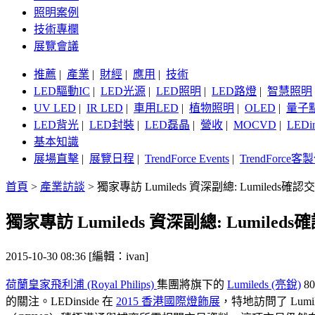
照明案例
技術專欄
展覽會議
推薦
|
產業
|
財經
|
應用
|
技術
LED驅動IC
|
LED光源
|
LED照明
|
LED路燈
|
智慧照明
UV LED
|
IR LED
|
車用LED
|
植物照明
|
OLED
|
量子
LED背光
|
LED封裝
|
LED磊晶
|
營收
|
MOCVD
|
LEDi
基本知識
展場直擊
|
展覽日程
|
TrendForce Events
|
TrendForce
首頁
>
產業訪談
>
獨家專訪 Lumileds 資深副總: Lumil
獨家專訪 Lumileds 資深副總: Lum
2015-10-30 08:36 [編輯：ivan]
荷蘭皇家飛利浦 (Royal Philips)
集團將旗下的
Lumileds (亮銳)
8
的關注。LEDinside 在
2015 香港國際燈飾展
，特地訪問了 Lum