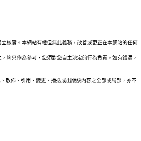
未經獨立核實。本網站有權但無此義務，改善或更正在本網站的任何
準確性，均只作為參考，您須對您自主決定的行為負責。如有錯漏，
制、轉載、散佈、引用、變更、播送或出版該內容之全部或局部，亦不