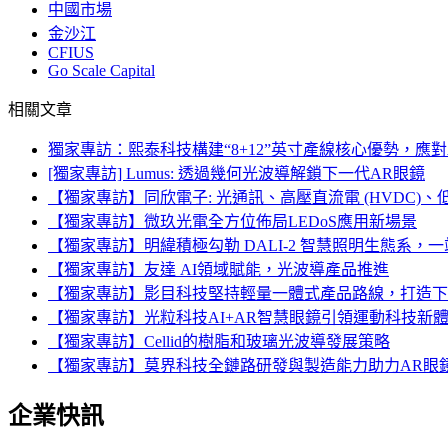
中國市場
金沙江
CFIUS
Go Scale Capital
相關文章
獨家專訪：熙泰科技構建“8+12”英寸產線核心優勢，應對
[獨家專訪] Lumus: 透過幾何光波導解鎖下一代AR眼鏡
【獨家專訪】同欣電子: 光通訊、高壓直流電 (HVDC)
【獨家專訪】微玖光電全方位佈局LEDoS應用新場景
【獨家專訪】明緯積極勾勒 DALI-2 智慧照明生態系
【獨家專訪】友達 AI領域賦能，光波導產品推進
【獨家專訪】影目科技堅持輕量一體式產品路線，打造下
【獨家專訪】光粒科技AI+AR智慧眼鏡引領運動科技新
【獨家專訪】Cellid的樹脂和玻璃光波導發展策略
【獨家專訪】莫界科技全鏈路研發與製造能力助力AR眼
企業快訊