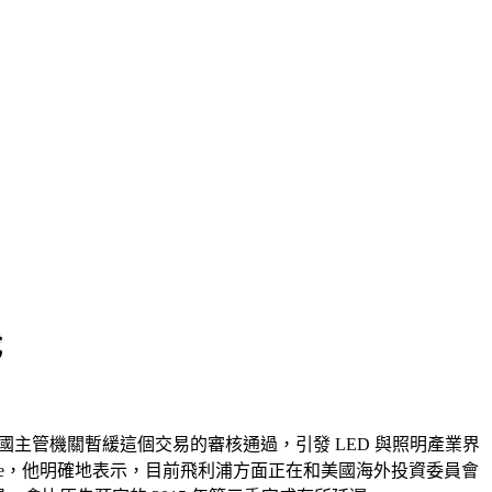
成
國主管機關暫緩這個交易的審核通過，引發 LED 與照明產業界
ppedalle，他明確地表示，目前飛利浦方面正在和美國海外投資委員會