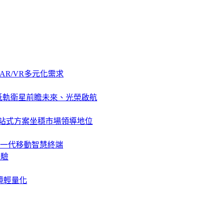
AR/VR多元化需求
、低軌衛星前瞻未來、光榮啟航
，一站式方案坐穩市場領導地位
一代移動智慧終端
體驗
鏡輕量化