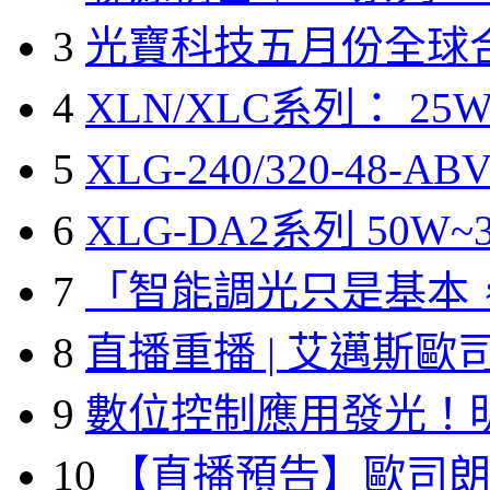
3
光寶科技五月份全球
4
XLN/XLC系列： 25W
5
XLG-240/320-48-A
6
XLG-DA2系列 50W~3
7
「智能調光只是基本
8
直播重播 | 艾邁斯歐
9
數位控制應用發光！
10
【直播預告】歐司