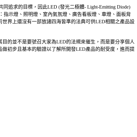
此LED (發光二極體- Light-Emitting Diode)
如：指示燈、照明燈、室內氣氛燈、廣告看板燈、車燈、面板背
前世界上還沒有一部放諸四海皆準的法典可供LED相關之產品設
其目的並不是要號召大家為LED的法規來催生，而是要分享個人
品做初步且基本的驗證以了解所開發LED產品的耐受度，進而提