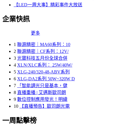
【LED一周大事】精彩事件大放送
企業快訊
更多
1
聯源精密｜MA60系列：10
2
聯源精密｜CF系列：12V/
3
光寶科技五月份全球合併
4
XLN/XLC系列： 25W/40W/
5
XLG-240/320-48-ABV系列
6
XLG-DA2系列 50W~320W D
7
「智能調光只是基本，健
8
直播重播 | 艾邁斯歐司朗
9
數位控制應用發光！明緯
10
【直播預告】歐司朗光電
一周點擊榜