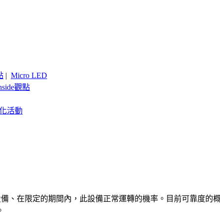
點
|
Micro LED
nside觀點
客製化活動
的設備、在限定的期間內，此設備正常運轉的機率。目前可靠度的
。