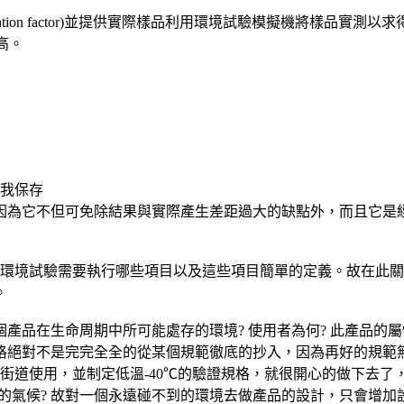
cceleration factor)並提供實際樣品利用環境試驗模擬機將樣品實測以
最高。
自我保存
因為它不但可免除結果與實際產生差距過大的缺點外，而且它是
產品之環境試驗需要執行哪些項目以及這些項目簡單的定義。故在
。
品在生命周期中所可能處存的環境? 使用者為何? 此產品的屬性
格絕對不是完完全全的從某個規範徹底的抄入，因為再好的規範
的街道使用，並制定低溫-40℃的驗證規格，就很開心的做下去了，
的氣候? 故對一個永遠碰不到的環境去做產品的設計，只會增加設