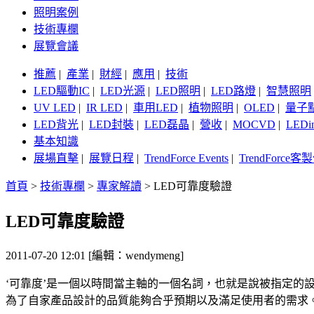
照明案例
技術專欄
展覽會議
推薦
|
產業
|
財經
|
應用
|
技術
LED驅動IC
|
LED光源
|
LED照明
|
LED路燈
|
智慧照明
UV LED
|
IR LED
|
車用LED
|
植物照明
|
OLED
|
量子
LED背光
|
LED封裝
|
LED磊晶
|
營收
|
MOCVD
|
LEDi
基本知識
展場直擊
|
展覽日程
|
TrendForce Events
|
TrendForce
首頁
>
技術專欄
>
專家解讀
>
LED可靠度驗證
LED可靠度驗證
2011-07-20 12:01 [編輯：wendymeng]
‘可靠度’是一個以時間當主軸的一個名詞，也就是說被指定
為了自家產品設計的品質能夠合乎預期以及滿足使用者的需求