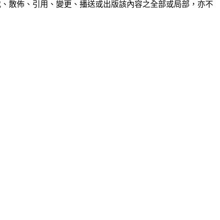
制、轉載、散佈、引用、變更、播送或出版該內容之全部或局部，亦不