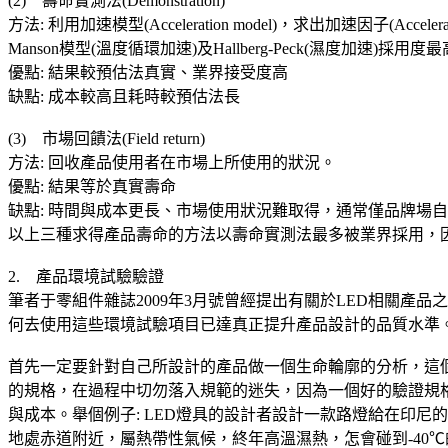
(2) 壽命實測法(Demonstration)
方法: 利用加速模型(Acceleration model)，求出加速因子(A
Manson模型(溫度循環加速)及Hallberg-Peck(濕度加速)採用度
優點: 結果較預估法真實、業界接受度高
缺點: 成本較高且耗時較預估法長
(3) 市場回饋法(Field return)
方法: 回收產品使用者在市場上所使用的狀況。
優點: 結果等於真實壽命
缺點: 時間與成本更長、市場使用狀況難取得，通常僅品牌場
以上三種求得產品壽命的方法以壽命實測法最多被業界採用，
2. 產品環境試驗驗證
筆者于零組件雜誌2009年3月號曾經提出有關於LED相關
何去使用這些環境試驗項目已達真正提升產品設計的品質水準
首先一定要針對自己所設計的產品做一個生命輪廓的分析，這個產
的規格，在過程中切勿落入規範的迷失，因為一個好的驗證規
與成本。舉個例子: LED燈具的設計者設計一款路燈給在印尼
地處赤道附近，屬熱帶性氣候，終年高溫濕熱，怎會碰到-40℃