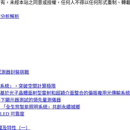
ide」網站所有，未經本站之同意或授權，任何人不得以任何形式重
效分析解析
感測器封裝挑戰
系統」，突破空間計算極限
基於光子晶體面射型雷射和超穎介面整合的偏振複用光傳輸系統
特殊亮度條件下顯示器測試的領先量測儀器
，「全生態智能照明系統」共創永續城鄉
LED 可靠度
原理及特性（一）