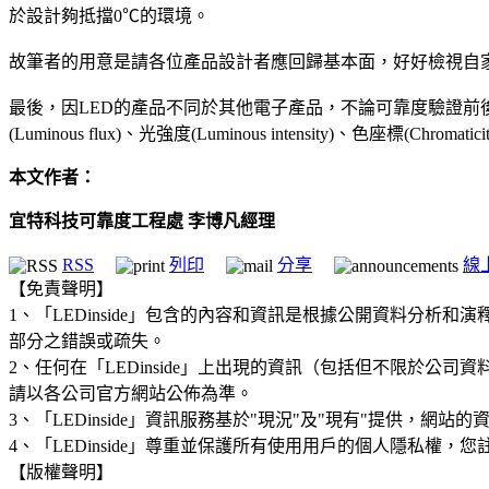
於設計夠抵擋0℃的環境。
故筆者的用意是請各位產品設計者應回歸基本面，好好檢視自
最後，因LED的產品不同於其他電子產品，不論可靠度驗證前後都必須
(Luminous flux)、光強度(Luminous intensity)、色座標(Chro
本文作者：
宜特科技可靠度工程處 李博凡經理
RSS
列印
分享
線
【免責聲明】
1、「LEDinside」包含的內容和資訊是根據公開資料分
部分之錯誤或疏失。
2、任何在「LEDinside」上出現的資訊（包括但不限於
請以各公司官方網站公佈為準。
3、「LEDinside」資訊服務基於"現況"及"現有"提供，網
4、「LEDinside」尊重並保護所有使用用戶的個人隱私
【版權聲明】