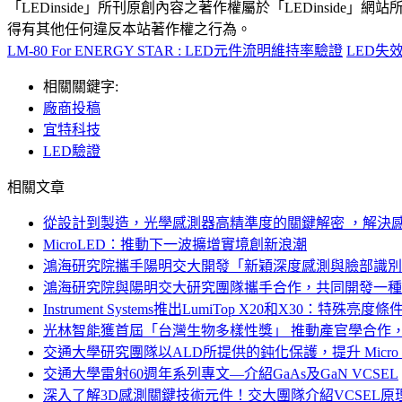
「LEDinside」所刊原創內容之著作權屬於「LEDins
得有其他任何違反本站著作權之行為。
LM-80 For ENERGY STAR : LED元件流明維持率驗證
LED失
相關關鍵字:
廠商投稿
宜特科技
LED驗證
相關文章
從設計到製造，光學感測器高精準度的關鍵解密 ，解決
MicroLED：推動下一波擴增實境創新浪潮
鴻海研究院攜手陽明交大開發「新穎深度感測與臉部識別
鴻海研究院與陽明交大研究團隊攜手合作，共同開發一種
Instrument Systems推出LumiTop X20和X30：
光林智能獲首屆「台灣生物多樣性獎」 推動產官學合作
交通大學研究團隊以ALD所提供的鈍化保護，提升 Micro 
交通大學雷射60週年系列專文—介紹GaAs及GaN VCSEL
深入了解3D感測關鍵技術元件！交大團隊介紹VCSEL