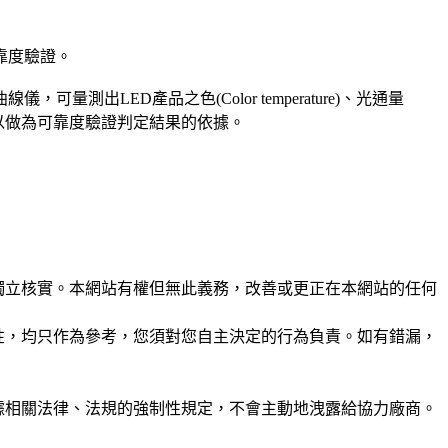
靠度驗證。
LED產品之色(Color temperature)、光通量
e length)等.，以做為可靠度驗證判定結果的依據。
未經獨立核實。本網站有權但無此義務，改善或更正在本網站的任何
準確性，均只作為參考，您須對您自主決定的行為負責。如有錯漏，
或根據相關法律、法規的強制性規定，不會主動地洩露給協力廠商。