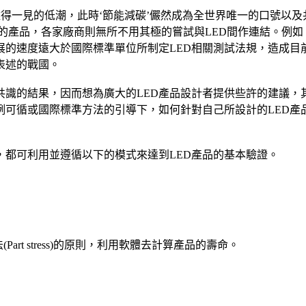
見的低潮，此時‘節能減碳’儼然成為全世界唯一的口號以及共同追求的目標，因
關係的產品，各家廠商則無所不用其極的嘗試與LED間作連結。例
展的速度遠大於國際標準單位所制定LED相關測試法規，造成目
表述的戰國。
識的結果，因而想為廣大的LED產品設計者提供些許的建議，
可循或國際標準方法的引導下，如何針對自己所設計的LED產
，都可利用並遵循以下的模式來達到LED產品的基本驗證。
力法(Part stress)的原則，利用軟體去計算產品的壽命。