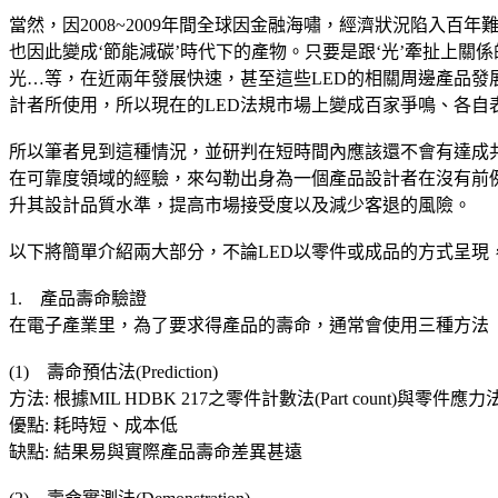
當然，因2008~2009年間全球因金融海嘯，經濟狀況陷入百年難得一
也因此變成‘節能減碳’時代下的產物。只要是跟‘光’牽扯上
光…等，在近兩年發展快速，甚至這些LED的相關周邊產品發
計者所使用，所以現在的LED法規市場上變成百家爭鳴、各自
所以筆者見到這種情況，並研判在短時間內應該還不會有達成共
在可靠度領域的經驗，來勾勒出身為一個產品設計者在沒有前例
升其設計品質水準，提高市場接受度以及減少客退的風險。
以下將簡單介紹兩大部分，不論LED以零件或成品的方式呈現
1. 產品壽命驗證
在電子產業里，為了要求得產品的壽命，通常會使用三種方法
(1) 壽命預估法(Prediction)
方法: 根據MIL HDBK 217之零件計數法(Part count)與零件應
優點: 耗時短、成本低
缺點: 結果易與實際產品壽命差異甚遠