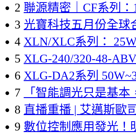
2
聯源精密｜CF系列：1
3
光寶科技五月份全球
4
XLN/XLC系列： 25W
5
XLG-240/320-48-A
6
XLG-DA2系列 50W~3
7
「智能調光只是基本
8
直播重播 | 艾邁斯歐
9
數位控制應用發光！