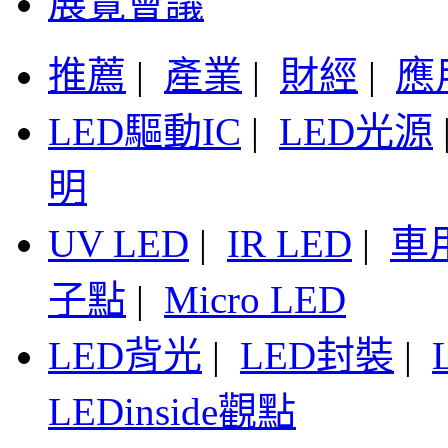
展覽會議
推薦
|
產業
|
財經
|
應
LED驅動IC
|
LED光源
明
UV LED
|
IR LED
|
車
子點
|
Micro LED
LED背光
|
LED封裝
|
LEDinside觀點