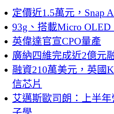
定價近1.5萬元，Snap
93g、搭載Micro OL
英偉達官宣CPO量產
廣納四維完成近2億元
融資210萬美元，英國Ku
信芯片
艾邁斯歐司朗：上半年
子學