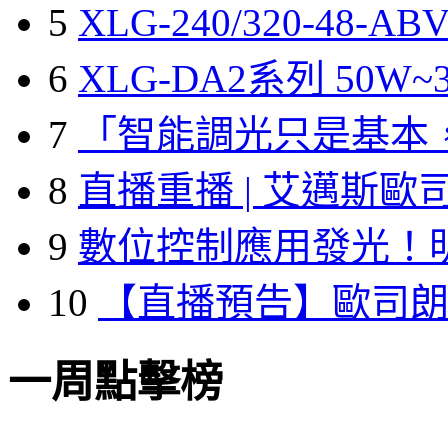
5
XLG-240/320-48-A
6
XLG-DA2系列 50W~3
7
「智能調光只是基本
8
直播重播 | 艾邁斯歐
9
數位控制應用發光！
10
【直播預告】歐司
一周點擊榜