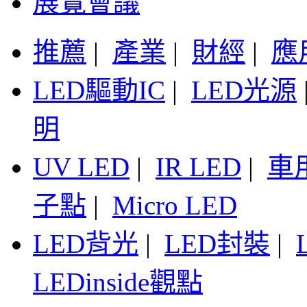
展覽會議
推薦
|
產業
|
財經
|
應
LED驅動IC
|
LED光源
明
UV LED
|
IR LED
|
車
子點
|
Micro LED
LED背光
|
LED封裝
|
LEDinside觀點