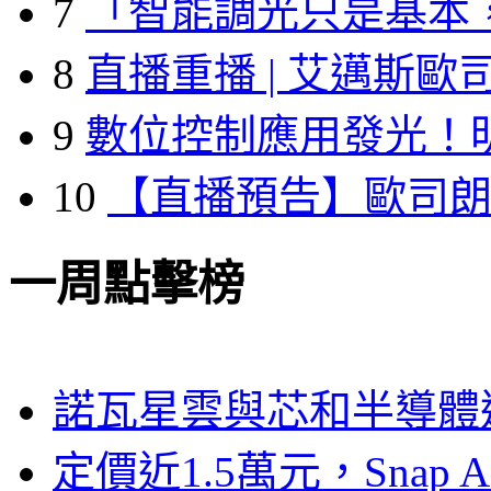
7
「智能調光只是基本
8
直播重播 | 艾邁斯歐
9
數位控制應用發光！
10
【直播預告】歐司
一周點擊榜
諾瓦星雲與芯和半導體達
定價近1.5萬元，Snap