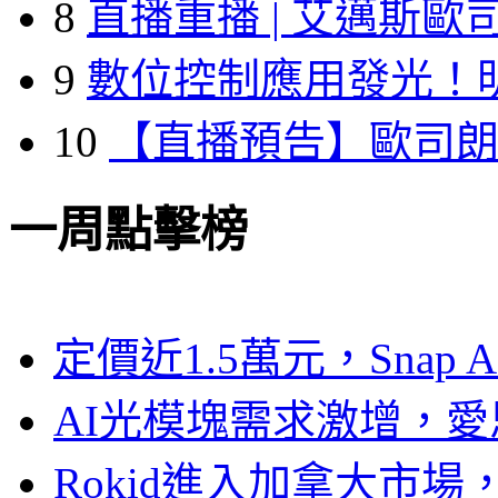
8
直播重播 | 艾邁斯歐
9
數位控制應用發光！
10
【直播預告】歐司
一周點擊榜
定價近1.5萬元，Snap
AI光模塊需求激增，愛
Rokid進入加拿大市