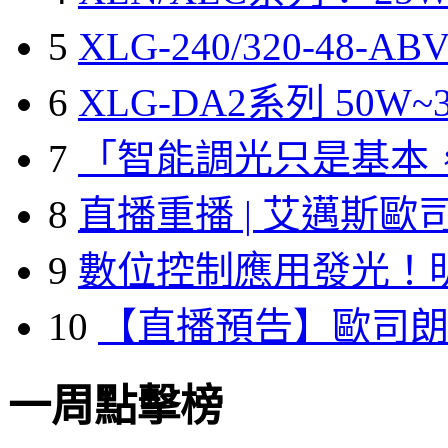
5
XLG-240/320-48-A
6
XLG-DA2系列 50W~3
7
「智能調光只是基本
8
直播重播 | 艾邁斯歐
9
數位控制應用發光！
10
【直播預告】歐司
一周點擊榜