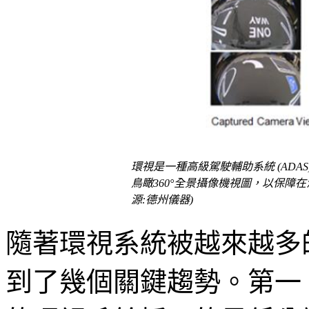
環視是一種高級駕駛輔助系統 (ADA
鳥瞰360°全景攝像機視圖，以保障
源:德州儀器)
隨著環視系統被越來越多
到了幾個關鍵趨勢。第一