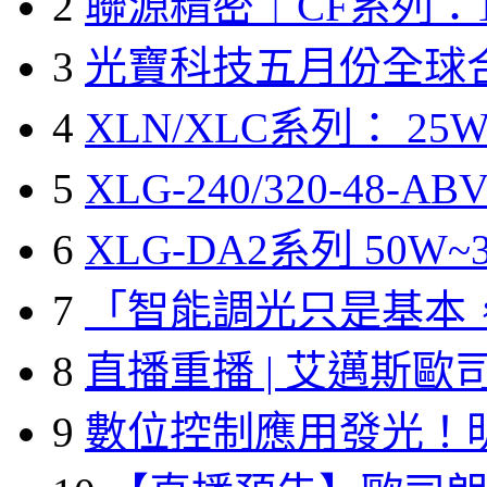
2
聯源精密｜CF系列：1
3
光寶科技五月份全球
4
XLN/XLC系列： 25W
5
XLG-240/320-48-A
6
XLG-DA2系列 50W~3
7
「智能調光只是基本
8
直播重播 | 艾邁斯歐
9
數位控制應用發光！