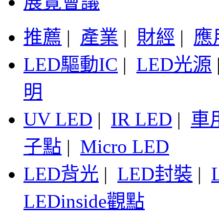
展覽會議
推薦
|
產業
|
財經
|
應
LED驅動IC
|
LED光源
明
UV LED
|
IR LED
|
車
子點
|
Micro LED
LED背光
|
LED封裝
|
LEDinside觀點