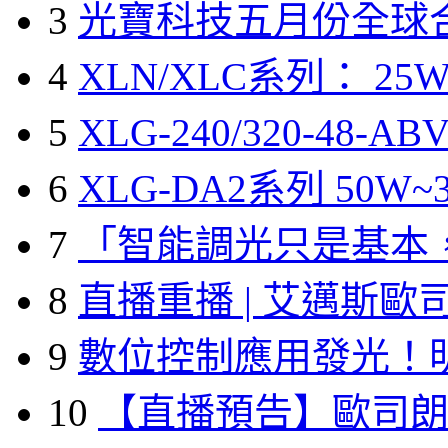
3
光寶科技五月份全球
4
XLN/XLC系列： 25W
5
XLG-240/320-48-A
6
XLG-DA2系列 50W~3
7
「智能調光只是基本
8
直播重播 | 艾邁斯歐
9
數位控制應用發光！
10
【直播預告】歐司