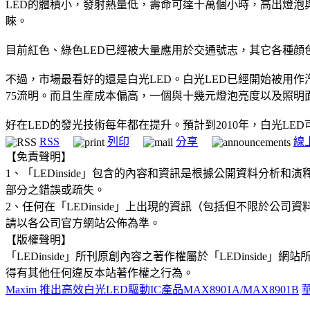
LED的體積小，發射熱量低，壽命可達十萬個小時，高出燈泡
睞。
目前紅色、綠色LED已經被大量應用於交通號志，其它各種顔
不過，市場最看好的還是白光LED。白光LED已經開始被用作
75流明。而且生産成本偏高，一個與十幾元燈泡亮度以及照明
好在LED的發光技術每年都在提升。預計到2010年，白光L
RSS
列印
分享
線
【免責聲明】
1、「LEDinside」包含的內容和資訊是根據公開資料分
部分之錯誤或疏失。
2、任何在「LEDinside」上出現的資訊（包括但不限於
請以各公司官方網站公佈為準。
【版權聲明】
「LEDinside」所刊原創內容之著作權屬於「LEDins
得有其他任何違反本站著作權之行為。
Maxim 推出高效白光LED驅動IC產品MAX8901A/MAX8901B