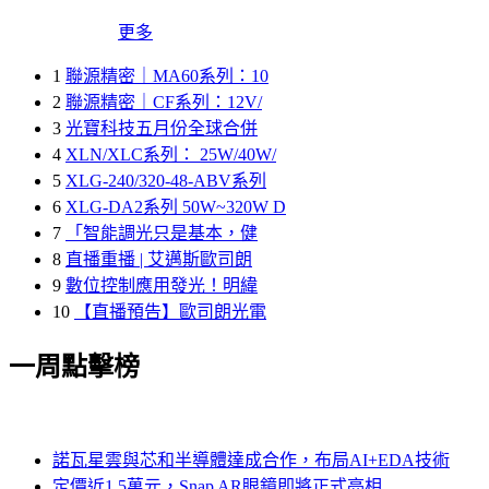
更多
1
聯源精密｜MA60系列：10
2
聯源精密｜CF系列：12V/
3
光寶科技五月份全球合併
4
XLN/XLC系列： 25W/40W/
5
XLG-240/320-48-ABV系列
6
XLG-DA2系列 50W~320W D
7
「智能調光只是基本，健
8
直播重播 | 艾邁斯歐司朗
9
數位控制應用發光！明緯
10
【直播預告】歐司朗光電
一周點擊榜
諾瓦星雲與芯和半導體達成合作，布局AI+EDA技術
定價近1.5萬元，Snap AR眼鏡即將正式亮相