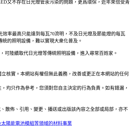
LED又不存在日光燈管汞污染的問題，更爲環保，近年來倍受青
發光效率最高只能達到每瓦70流明，不及日光燈及節能燈的每瓦
代傳統的照明設備，難以實現大衆化普及。
降低，可陸續取代日光燈等傳統照明設備，進入尋常百姓家。
未經獨立核實。本網站有權但無此義務，改善或更正在本網站的任何
準確性，均只作為參考，您須對您自主決定的行為負責。如有錯漏，
制、轉載、散佈、引用、變更、播送或出版該內容之全部或局部，亦不
板及太陽能電池模組等領域的材料事業