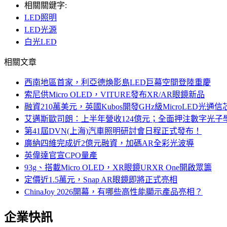
相關關鍵字:
LED照明
LED光源
白光LED
相關文章
西南地區首家，利亞德煥影島LED巨幕空間登陸重慶
索尼供Micro OLED，VITURE發布XR/AR眼鏡新品
融資210萬美元，英國Kubos開發GHz級MicroLED光通信
艾邁斯歐司朗：上半年營收124億元；全面押注數字光子
第41屆DVN(上海)汽車照明研討會日程正式發布！
廣納四維完成近2億元融資，加碼AR全彩光波導
英偉達官宣CPO量產
93g、搭載Micro OLED，XR眼鏡URXR One開啟眾籌
定價近1.5萬元，Snap AR眼鏡即將正式亮相
ChinaJoy 2026開幕，有哪些高性能顯示產品亮相？
企業快訊