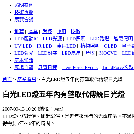
照明案例
技術專欄
展覽會議
推薦
|
產業
|
財經
|
應用
|
技術
LED驅動IC
|
LED光源
|
LED照明
|
LED路燈
|
智慧照明
UV LED
|
IR LED
|
車用LED
|
植物照明
|
OLED
|
量子
LED背光
|
LED封裝
|
LED磊晶
|
營收
|
MOCVD
|
LEDi
基本知識
展場直擊
|
展覽日程
|
TrendForce Events
|
TrendForce
首頁
>
產業資訊
>
白光LED燈五年內有望取代傳統日光燈
白光LED燈五年內有望取代傳統日光燈
2007-09-13 10:26 [編輯：ivan]
LED燈小巧輕便、節能環保，是近年來熱門的光電産品。不過
得需要5年～6年的時間。