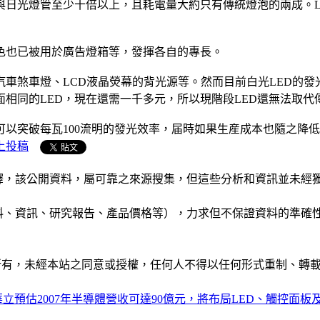
與日光燈管至少十倍以上，且耗電量大約只有傳統燈泡的兩成。
色也已被用於廣告燈箱等，發揮各自的專長。
汽車煞車燈、LCD液晶熒幕的背光源等。然而目前白光LED的
面相同的LED，現在還需一千多元，所以現階段LED還無法取
ED可以突破每瓦100流明的發光效率，届時如果生産成本也隨之
上投稿
析和演釋，該公開資料，屬可靠之來源搜集，但這些分析和資訊並
公司資料、資訊、研究報告、產品價格等），力求但不保證資料的
ide」網站所有，未經本站之同意或授權，任何人不得以任何形式重
華立預估2007年半導體營收可達90億元，將布局LED、觸控面