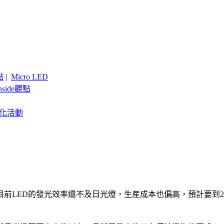
點
|
Micro LED
nside觀點
客製化活動
目前LED的發光效率還不及日光燈，生産成本也偏高，預計要到2