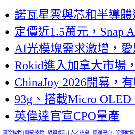
諾瓦星雲與芯和半導體達
定價近1.5萬元，Snap
AI光模塊需求激增，愛
Rokid進入加拿大市
ChinaJoy 2026
93g、搭載Micro OL
英偉達官宣CPO量產
關於我們
|
聯絡我們
|
編輯資訊
|
人才招募
|
媒體中心
|
發佈新聞