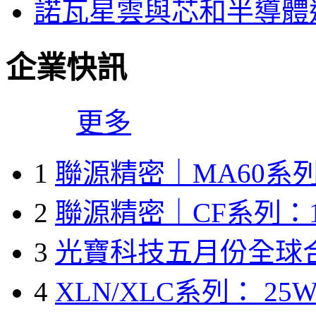
諾瓦星雲與芯和半導體達
企業快訊
更多
1
聯源精密｜MA60系列
2
聯源精密｜CF系列：1
3
光寶科技五月份全球
4
XLN/XLC系列： 25W