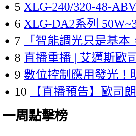
5
XLG-240/320-48-A
6
XLG-DA2系列 50W~3
7
「智能調光只是基本
8
直播重播 | 艾邁斯歐
9
數位控制應用發光！
10
【直播預告】歐司
一周點擊榜