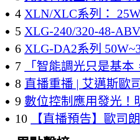
4
XLN/XLC系列： 25W
5
XLG-240/320-48-A
6
XLG-DA2系列 50W~3
7
「智能調光只是基本
8
直播重播 | 艾邁斯歐
9
數位控制應用發光！
10
【直播預告】歐司