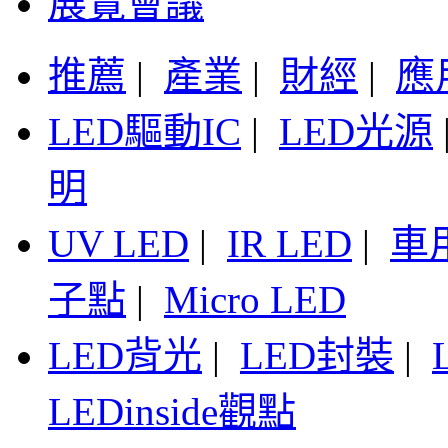
展覽會議
推薦
|
產業
|
財經
|
應
LED驅動IC
|
LED光源
明
UV LED
|
IR LED
|
車
子點
|
Micro LED
LED背光
|
LED封裝
|
LEDinside觀點