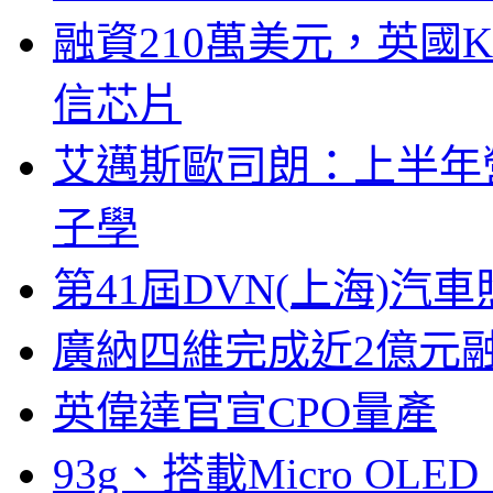
融資210萬美元，英國Ku
信芯片
艾邁斯歐司朗：上半年
子學
第41屆DVN(上海)
廣納四維完成近2億元
英偉達官宣CPO量產
93g、搭載Micro OL