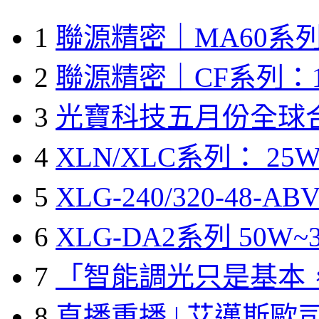
1
聯源精密｜MA60系列
2
聯源精密｜CF系列：1
3
光寶科技五月份全球
4
XLN/XLC系列： 25W
5
XLG-240/320-48-A
6
XLG-DA2系列 50W~3
7
「智能調光只是基本
8
直播重播 | 艾邁斯歐