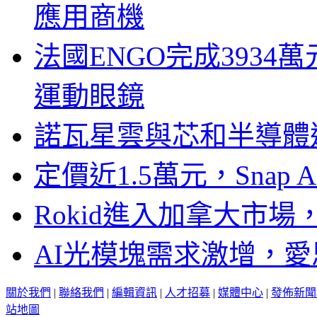
應用商機
法國ENGO完成3934萬
運動眼鏡
諾瓦星雲與芯和半導體達
定價近1.5萬元，Snap
Rokid進入加拿大市
AI光模塊需求激增，愛
關於我們
|
聯絡我們
|
編輯資訊
|
人才招募
|
媒體中心
|
發佈新聞
站地圖