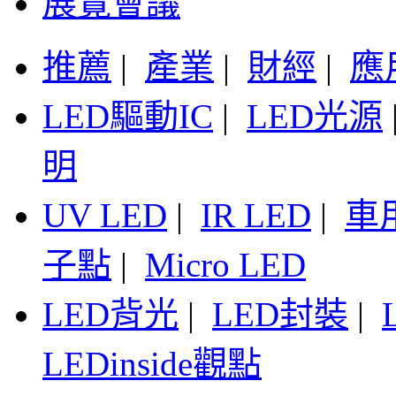
展覽會議
推薦
|
產業
|
財經
|
應
LED驅動IC
|
LED光源
明
UV LED
|
IR LED
|
車
子點
|
Micro LED
LED背光
|
LED封裝
|
LEDinside觀點