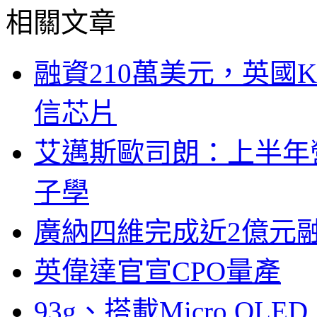
相關文章
融資210萬美元，英國Ku
信芯片
艾邁斯歐司朗：上半年
子學
廣納四維完成近2億元
英偉達官宣CPO量產
93g、搭載Micro OL