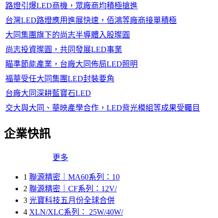
路燈引爆LED商機，眾廠商均積極搶進
台灣LED路燈應用進展快速，佰鴻等廠商接單積極
大同集團旗下的尚志半導體入股璨圓
尚志投資璨圓，共同發展LED事業
瞄準節能產業，台廠大同佈局LED照明
福華受任大同集團LED封裝要角
台廠大同深耕藍寶石LED
交大與大同、華映產學合作，LED背光模組等成果受矚目
企業快訊
更多
1
聯源精密｜MA60系列：10
2
聯源精密｜CF系列：12V/
3
光寶科技五月份全球合併
4
XLN/XLC系列： 25W/40W/