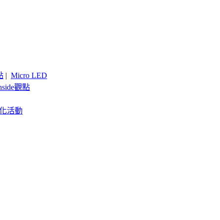
點
|
Micro LED
nside觀點
客製化活動