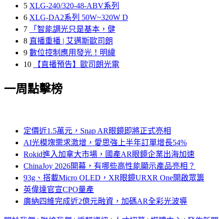
5
XLG-240/320-48-ABV系列
6
XLG-DA2系列 50W~320W D
7
「智能調光只是基本，健
8
直播重播 | 艾邁斯歐司朗
9
數位控制應用發光！明緯
10
【直播預告】歐司朗光電
一周點擊榜
定價近1.5萬元，Snap AR眼鏡即將正式亮相
AI光模塊需求激增，愛思強上半年訂單增長54%
Rokid進入加拿大市場，國產AR眼鏡企業出海加速
ChinaJoy 2026開幕，有哪些高性能顯示產品亮相？
93g、搭載Micro OLED，XR眼鏡URXR One開啟眾籌
英偉達官宣CPO量產
廣納四維完成近2億元融資，加碼AR全彩光波導