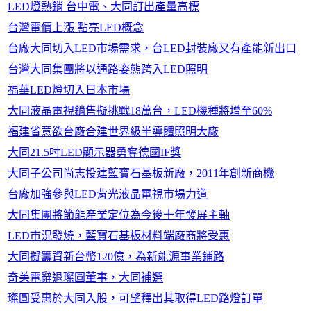
LED燈熱銷 台中電、大同訂出產量高標
台灣電價上漲 點亮LED概念
台廠大同切入LED市場需求，台LED封裝廠又有產能新出口
台灣大同集團將以通路姿態跨入LED照明
福華LED燈切入日本市場
大同液晶電視銷售擬挑戰18萬台，LED機種將增至60%
福建省意欲台廠合建世界級半導體照明大廠
大同21.5吋LED顯示器勇奪德國IF獎
大同子公司尚志投建藍寶石基板新廠，2011年創新商機
台廠加強參與LED背光液晶電視市場力道
大同集團將節能產業定位為今後十年發展主軸
LED市況發燒，藍寶石基板材料端廠商將受惠
大同擬籌資新台幣120億，為新能源事業鋪路
奇美電辭退璨圓董事，大同補選
璨圓受惠於大同入股，可望釋出其取得LED路燈訂單