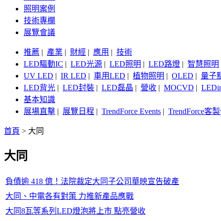
照明案例
技術專欄
展覽會議
推薦
|
產業
|
財經
|
應用
|
技術
LED驅動IC
|
LED光源
|
LED照明
|
LED路燈
|
智慧照明
UV LED
|
IR LED
|
車用LED
|
植物照明
|
OLED
|
量子
LED背光
|
LED封裝
|
LED磊晶
|
營收
|
MOCVD
|
LEDi
基本知識
展場直擊
|
展覽日程
|
TrendForce Events
|
TrendForce
首頁
>
大同
大同
負債逾 418 億！法院裁定大同子公司華映宣告破產
大同、中電各有對策 力推新產品應戰
大同8瓦等系列LED燈泡將上市 點亮營收