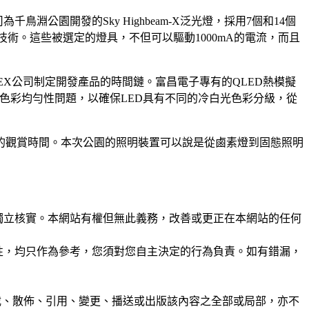
司為千鳥淵公園開發的Sky Highbeam-X泛光燈，採用7個和14個
hip）封裝技術。這些被選定的燈具，不但可以驅動1000mA的電流，而且
幫助INEX公司制定開發產品的時間鏈。富昌電子專有的QLED熱模擬
D色彩均勻性問題，以確保LED具有不同的冷白光色彩分級，從
的觀賞時間。本次公園的照明裝置可以說是從鹵素燈到固態照明
未經獨立核實。本網站有權但無此義務，改善或更正在本網站的任何
準確性，均只作為參考，您須對您自主決定的行為負責。如有錯漏，
制、轉載、散佈、引用、變更、播送或出版該內容之全部或局部，亦不