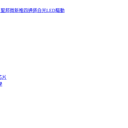
聖邦微新推四通道白光LED驅動
芯片
學