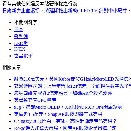
得有其他任何違反本站著作權之行為。
日廠新力止血虧損，將延期推出新款OLED TV
針對中小尺寸，
相關關鍵字:
日本
飛利浦
LED燈
INEX
富昌電子
相關文章
融資210萬美元，英國Kubos開發GHz級MicroLED光通信
艾邁斯歐司朗：上半年營收124億元；全面押注數字光子
廣納四維完成近2億元融資，加碼AR全彩光波導
英偉達官宣CPO量產
93g、搭載Micro OLED，XR眼鏡URXR One開啟眾籌
定價近1.5萬元，Snap AR眼鏡即將正式亮相
ChinaJoy 2026開幕，有哪些高性能顯示產品亮相？
Rokid進入加拿大市場，國產AR眼鏡企業出海加速