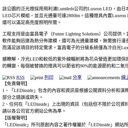
該公園的泛光燈採用飛利浦Lumileds公司的Luxeon LED，由日
LED芯片模組，並且光通量可達2800lm。這種燈具內置Luxeon K
還可以滿足高亮度照明所需。
工程支持是由富昌電子（Future Lighting Soluti
軟件能夠迅速為熱分佈建模，還可為光通量建模，無需進行漫長
而滿足該項目的特定需求。富昌電子的分級系統僅為冷白光Luxeo
據瞭解，冷光LED和較低的紫外線輻射將為花朵營造更加環
的轉變，每個被替換的燈具可以節省約90%的能源節約和二氧
RSS
列印
分享
線
【免責聲明】
1、「LEDinside」包含的內容和資訊是根據公開資料分
部分之錯誤或疏失。
2、任何在「LEDinside」上出現的資訊（包括但不限於
請以各公司官方網站公佈為準。
【版權聲明】
「LEDinside」所刊原創內容之著作權屬於「LEDins