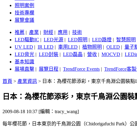
照明案例
技術專欄
展覽會議
推薦
|
產業
|
財經
|
應用
|
技術
LED驅動IC
|
LED光源
|
LED照明
|
LED路燈
|
智慧照明
UV LED
|
IR LED
|
車用LED
|
植物照明
|
OLED
|
量子
LED背光
|
LED封裝
|
LED磊晶
|
營收
|
MOCVD
|
LEDi
基本知識
展場直擊
|
展覽日程
|
TrendForce Events
|
TrendForce
首頁
>
產業資訊
>
日本：為櫻花節添彩，東京千鳥淵公園裝點L
日本：為櫻花節添彩，東京千鳥淵公園裝點
2009-08-18 10:37 [編輯：tracy_wang]
每年櫻花節，日本東京的千鳥淵公園（Chidorigafuchi