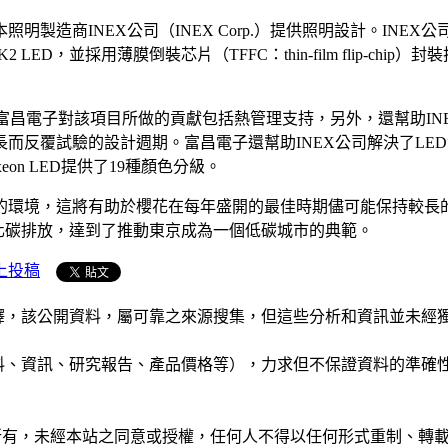
本照明製造商INEX公司（INEX Corp.）提供照明設計。INEX公
2 LED，並採用薄膜倒裝芯片（TFFC：thin-film flip-c
ons）公司提供。富昌電子對該項目所做的貢獻包括熱管理支持，另外，還
而反覆試驗的設計週期。富昌電子還幫助INEX公司解決了LE
n LED提供了19種顏色分級。
保的環境，這將有助於櫻花在每年盛開的最佳時期儘可能保持較長
化碳排放，達到了推動東京成為一個低碳城市的典範。
上投稿
析和演釋，該公開資料，屬可靠之來源搜集，但這些分析和資訊並
公司資料、資訊、研究報告、產品價格等），力求但不保證資料的
ide」網站所有，未經本站之同意或授權，任何人不得以任何形式重