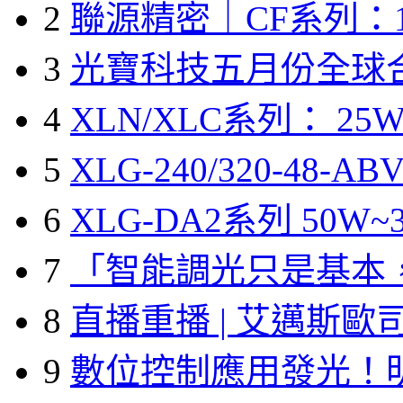
2
聯源精密｜CF系列：1
3
光寶科技五月份全球
4
XLN/XLC系列： 25W
5
XLG-240/320-48-A
6
XLG-DA2系列 50W~3
7
「智能調光只是基本
8
直播重播 | 艾邁斯歐
9
數位控制應用發光！