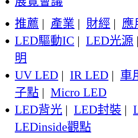
展覽會議
推薦
|
產業
|
財經
|
應
LED驅動IC
|
LED光源
明
UV LED
|
IR LED
|
車
子點
|
Micro LED
LED背光
|
LED封裝
|
LEDinside觀點