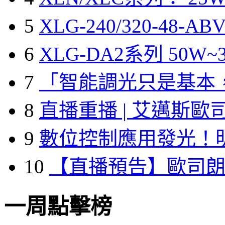
5
XLG-240/320-48-A
6
XLG-DA2系列 50W~3
7
「智能調光只是基本
8
直播重播 | 艾邁斯歐
9
數位控制應用發光！
10
【直播預告】歐司
一周點擊榜