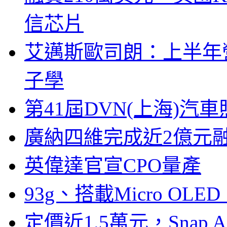
信芯片
艾邁斯歐司朗：上半年
子學
第41屆DVN(上海)
廣納四維完成近2億元
英偉達官宣CPO量產
93g、搭載Micro OL
定價近1.5萬元，Snap