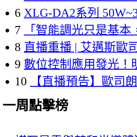
6
XLG-DA2系列 50W~3
7
「智能調光只是基本
8
直播重播 | 艾邁斯歐
9
數位控制應用發光！
10
【直播預告】歐司
一周點擊榜