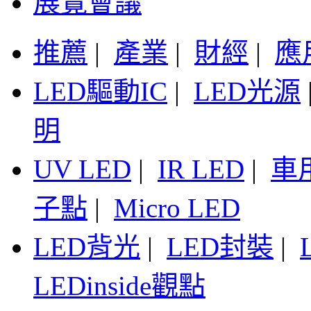
展覽會議
推薦
|
產業
|
財經
|
應
LED驅動IC
|
LED光源
明
UV LED
|
IR LED
|
車
子點
|
Micro LED
LED背光
|
LED封裝
|
LEDinside觀點