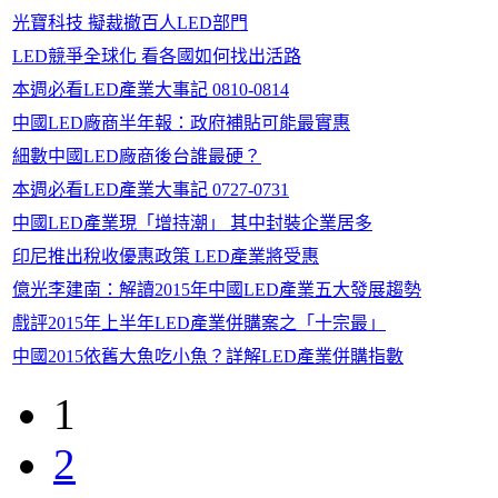
光寶科技 擬裁撤百人LED部門
LED競爭全球化 看各國如何找出活路
本週必看LED產業大事記 0810-0814
中國LED廠商半年報：政府補貼可能最實惠
細數中國LED廠商後台誰最硬？
本週必看LED產業大事記 0727-0731
中國LED產業現「增持潮」 其中封裝企業居多
印尼推出稅收優惠政策 LED產業將受惠
億光李建南：解讀2015年中國LED產業五大發展趨勢
戲評2015年上半年LED產業併購案之「十宗最」
中國2015依舊大魚吃小魚？詳解LED產業併購指數
1
2