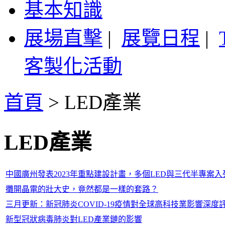
基本知識
展場直擊
|
展覽日程
|
客製化活動
首頁
>
LED產業
LED產業
中國廣州發表2023年重點建設計畫，多個LED與三代半專案入
攤開晶電的壯大史，竟然都是一樣的套路？
三月更新：新冠肺炎COVID-19疫情對全球高科技業影響深度評
新型冠狀病毒肺炎對LED產業鏈的影響