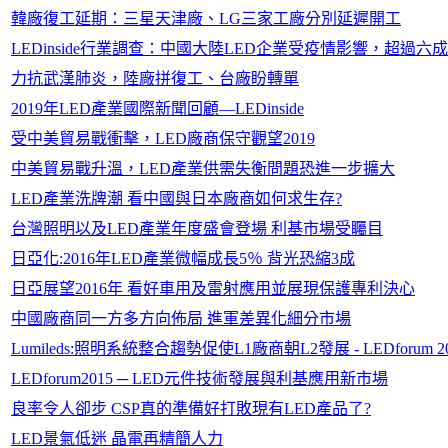
韓廠復工延期：三星天津廠、LG三家工廠分別延遲開工
LEDinside行業調查：中國大陸LED企業受疫情影響，超過
力抗武漢肺炎，陸廠拼復工、台廠盼轉單
2019年LED產業國際新聞回顧—LEDinside
受中美貿易戰衝擊，LED廠商保守觀望2019
中美貿易戰升溫，LED產業供需失衡問題恐進一步擴大
LED產業洗牌潮 看中國與日本廠商如何求生存?
台灣照明以及LED產業年度盛會登場 利基市場受矚目
日亞化:2016年LED產業微幅成長5％ 背光恐縮3成
日亞展望2016年 看好車用及雷射應用並展現保護專利決心
中國廠商同一方多方向佈局 進軍差異化細分市場
Lumileds:照明系統整合趨勢促使L1廠商朝L2發展 - LEDforum 2
LEDforum2015 ─ LED元件技術發展與利基應用新市場
良率令人卻步 CSP真的準備好打敗現有LED產品了?
LED景氣低迷 晶電再精簡人力