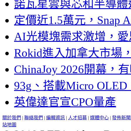
諾瓦星雲與芯和半導體達
定價近1.5萬元，Snap
AI光模塊需求激增，愛
Rokid進入加拿大市
ChinaJoy 2026
93g、搭載Micro OL
英偉達官宣CPO量產
關於我們
|
聯絡我們
|
編輯資訊
|
人才招募
|
媒體中心
|
發佈新聞
站地圖