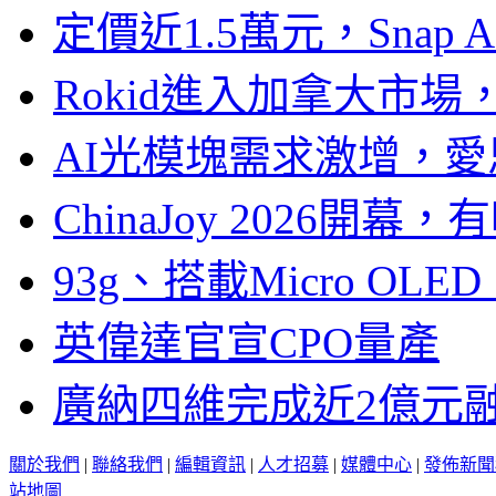
定價近1.5萬元，Snap
Rokid進入加拿大市
AI光模塊需求激增，愛
ChinaJoy 2026
93g、搭載Micro OL
英偉達官宣CPO量產
廣納四維完成近2億元
關於我們
|
聯絡我們
|
編輯資訊
|
人才招募
|
媒體中心
|
發佈新聞
站地圖