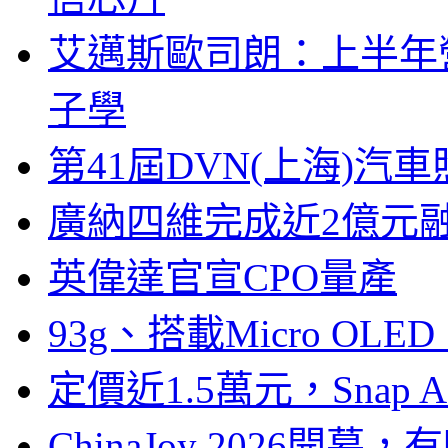
艾邁斯歐司朗：上半年
子學
第41屆DVN(上海)
廣納四維完成近2億元
英偉達官宣CPO量產
93g、搭載Micro OL
定價近1.5萬元，Snap
ChinaJoy 2026