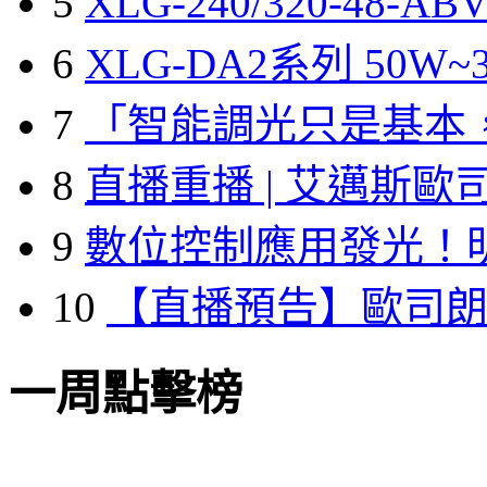
5
XLG-240/320-48-A
6
XLG-DA2系列 50W~3
7
「智能調光只是基本
8
直播重播 | 艾邁斯歐
9
數位控制應用發光！
10
【直播預告】歐司
一周點擊榜