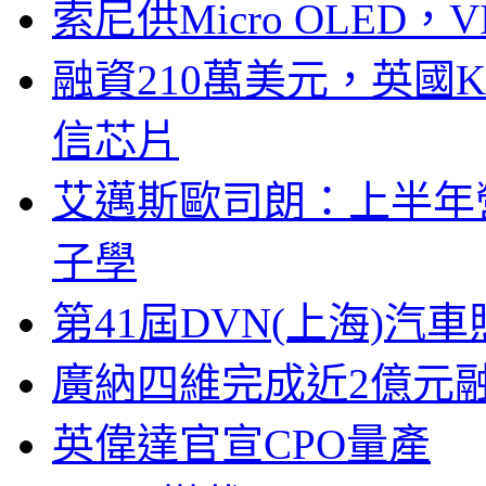
索尼供Micro OLED，
融資210萬美元，英國Ku
信芯片
艾邁斯歐司朗：上半年
子學
第41屆DVN(上海)
廣納四維完成近2億元
英偉達官宣CPO量產