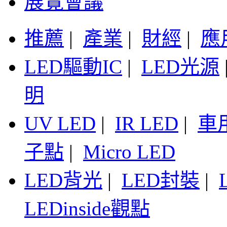
展覽會議
推薦
|
產業
|
財經
|
應
LED驅動IC
|
LED光源
明
UV LED
|
IR LED
|
車
子點
|
Micro LED
LED背光
|
LED封裝
|
LEDinside觀點