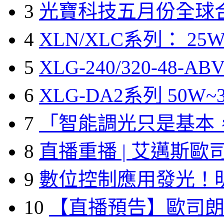
3
光寶科技五月份全球
4
XLN/XLC系列： 25W
5
XLG-240/320-48-A
6
XLG-DA2系列 50W~3
7
「智能調光只是基本
8
直播重播 | 艾邁斯歐
9
數位控制應用發光！
10
【直播預告】歐司