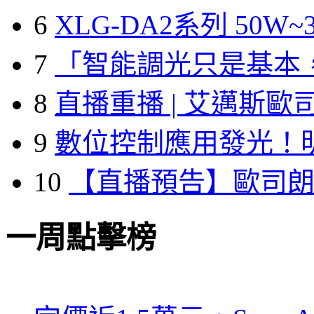
6
XLG-DA2系列 50W~3
7
「智能調光只是基本
8
直播重播 | 艾邁斯歐
9
數位控制應用發光！
10
【直播預告】歐司
一周點擊榜