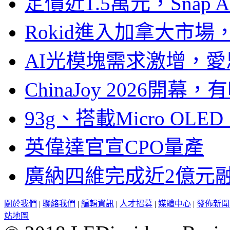
定價近1.5萬元，Snap
Rokid進入加拿大市
AI光模塊需求激增，愛
ChinaJoy 2026
93g、搭載Micro OL
英偉達官宣CPO量產
廣納四維完成近2億元
關於我們
|
聯絡我們
|
編輯資訊
|
人才招募
|
媒體中心
|
發佈新聞
站地圖