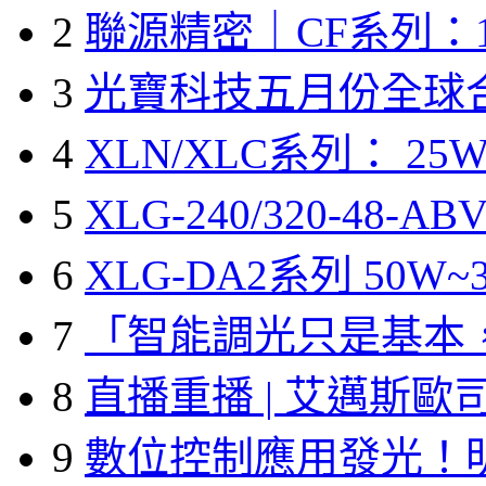
2
聯源精密｜CF系列：1
3
光寶科技五月份全球
4
XLN/XLC系列： 25W
5
XLG-240/320-48-A
6
XLG-DA2系列 50W~3
7
「智能調光只是基本
8
直播重播 | 艾邁斯歐
9
數位控制應用發光！