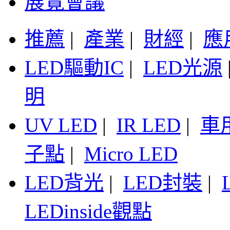
展覽會議
推薦
|
產業
|
財經
|
應
LED驅動IC
|
LED光源
明
UV LED
|
IR LED
|
車
子點
|
Micro LED
LED背光
|
LED封裝
|
LEDinside觀點