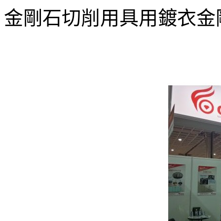
金剛石切削用具用鍍衣金