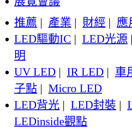
展覽會議
推薦
|
產業
|
財經
|
應
LED驅動IC
|
LED光源
明
UV LED
|
IR LED
|
車
子點
|
Micro LED
LED背光
|
LED封裝
|
LEDinside觀點