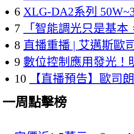
6
XLG-DA2系列 50W~3
7
「智能調光只是基本
8
直播重播 | 艾邁斯歐
9
數位控制應用發光！
10
【直播預告】歐司
一周點擊榜