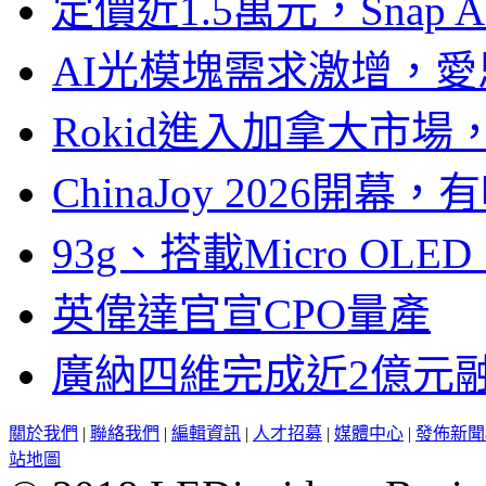
定價近1.5萬元，Snap
AI光模塊需求激增，愛
Rokid進入加拿大市
ChinaJoy 2026
93g、搭載Micro OL
英偉達官宣CPO量產
廣納四維完成近2億元
關於我們
|
聯絡我們
|
編輯資訊
|
人才招募
|
媒體中心
|
發佈新聞
站地圖