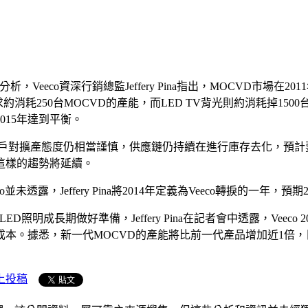
，Veeco資深行銷總監Jeffery Pina指出，MOCVD市
耗250台MOCVD的產能，而LED TV背光則約消耗掉150
015年達到平衡。
為，客戶對擴產態度仍相當謹慎，供應鏈仍持續在進行庫存去化，預
年這樣的趨勢將延續。
co並未透露，Jeffery Pina將2014年定義為Veeco轉捩的一年，
照明成長期做好準備，Jeffery Pina在記者會中透露，Veec
。據悉，新一代MOCVD的產能將比前一代產品增加近1倍，目前
上投稿