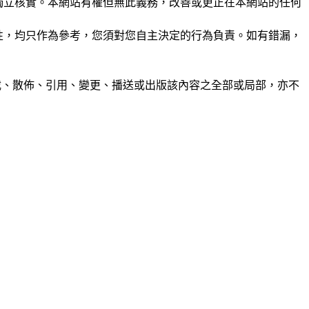
未經獨立核實。本網站有權但無此義務，改善或更正在本網站的任何
準確性，均只作為參考，您須對您自主決定的行為負責。如有錯漏，
制、轉載、散佈、引用、變更、播送或出版該內容之全部或局部，亦不