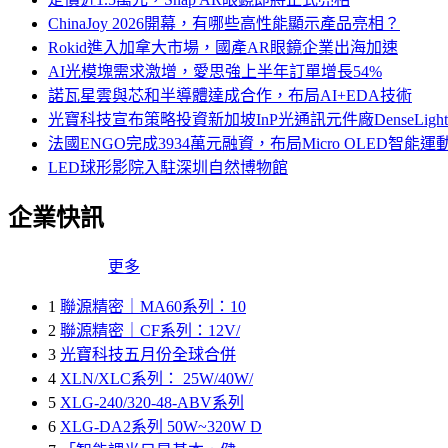
ChinaJoy 2026開幕，有哪些高性能顯示產品亮相？
Rokid進入加拿大市場，國產AR眼鏡企業出海加速
AI光模塊需求激增，愛思強上半年訂單增長54%
諾瓦星雲與芯和半導體達成合作，布局AI+EDA技術
光寶科技宣布策略投資新加坡InP光通訊元件廠DenseLi
法國ENGO完成3934萬元融資，布局Micro OLED智能運
LED球形影院入駐深圳自然博物館
企業快訊
更多
1
聯源精密｜MA60系列：10
2
聯源精密｜CF系列：12V/
3
光寶科技五月份全球合併
4
XLN/XLC系列： 25W/40W/
5
XLG-240/320-48-ABV系列
6
XLG-DA2系列 50W~320W D