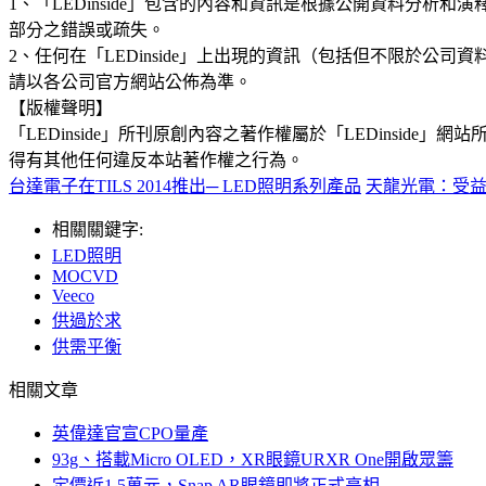
1、「LEDinside」包含的內容和資訊是根據公開資料分
部分之錯誤或疏失。
2、任何在「LEDinside」上出現的資訊（包括但不限於
請以各公司官方網站公佈為準。
【版權聲明】
「LEDinside」所刊原創內容之著作權屬於「LEDins
得有其他任何違反本站著作權之行為。
台達電子在TILS 2014推出─ LED照明系列產品
天龍光電：受益
相關關鍵字:
LED照明
MOCVD
Veeco
供過於求
供需平衡
相關文章
英偉達官宣CPO量產
93g、搭載Micro OLED，XR眼鏡URXR One開啟眾籌
定價近1.5萬元，Snap AR眼鏡即將正式亮相