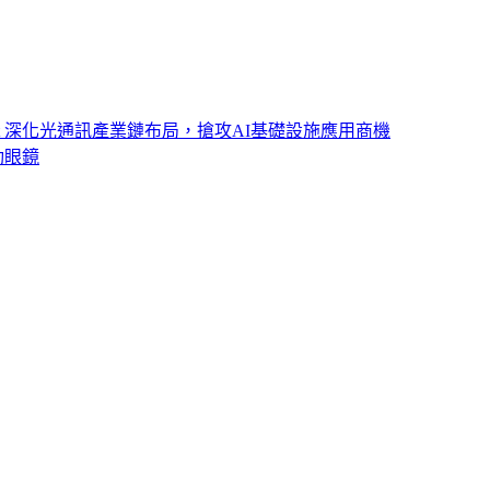
ght 深化光通訊產業鏈布局，搶攻AI基礎設施應用商機
動眼鏡