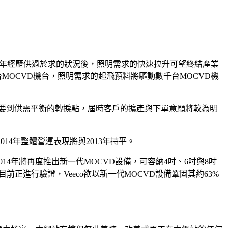
場在2011年經歷供過於求的狀況後，照明需求的快速拉升可望終結產業
0台MOCVD機台，照明需求的起飛預料將驅動數千台MOCVD機
計要到供需平衡的轉捩點，屆時客戶的擴產與下單意願將較為明
預期2014年整體營運表現將與2013年持平。
o 2014年將再度推出新一代MOCVD設備，可容納4吋、6吋與8吋
正進行驗證，Veeco欲以新一代MOCVD設備鞏固其約63%