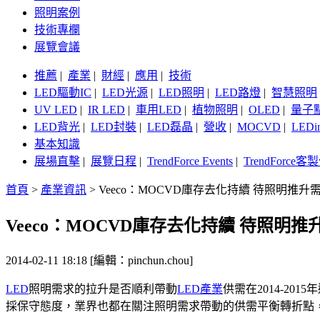
照明案例
技術專欄
展覽會議
推薦
|
產業
|
財經
|
應用
|
技術
LED驅動IC
|
LED光源
|
LED照明
|
LED路燈
|
智慧照明
UV LED
|
IR LED
|
車用LED
|
植物照明
|
OLED
|
量子
LED背光
|
LED封裝
|
LED磊晶
|
營收
|
MOCVD
|
LEDi
基本知識
展場直擊
|
展覽日程
|
TrendForce Events
|
TrendForce
首頁
>
產業資訊
>
Veeco：MOCVD庫存去化持續 待照明推升
Veeco：MOCVD庫存去化持續 待照明推
2014-02-11 18:18 [編輯：pinchun.chou]
LED
照明需求的拉升是否順利帶動
LED產業
供需在2014-20
採保守態度，業界也都在關注照明需求帶動的供需平衡轉折點，V