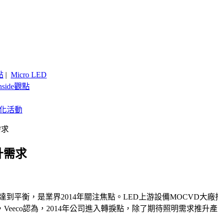
點
|
Micro LED
nside觀點
客製化活動
需求
升需求
15年達到平衡，是業界2014年關注焦點。LED上游設備MOCVD
eeco認為，2014年公司進入轉捩點，除了期待照明需求推升