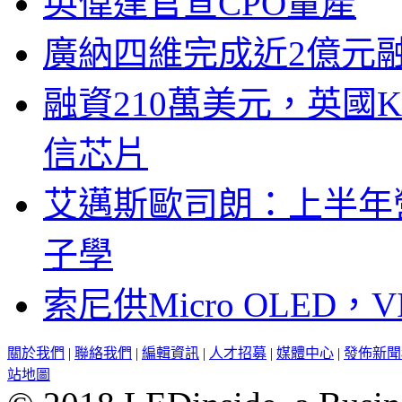
英偉達官宣CPO量產
廣納四維完成近2億元
融資210萬美元，英國Ku
信芯片
艾邁斯歐司朗：上半年
子學
索尼供Micro OLED，
關於我們
|
聯絡我們
|
編輯資訊
|
人才招募
|
媒體中心
|
發佈新聞
站地圖