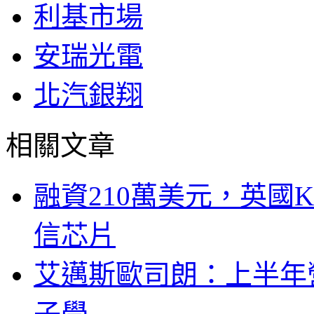
利基市場
安瑞光電
北汽銀翔
相關文章
融資210萬美元，英國Ku
信芯片
艾邁斯歐司朗：上半年
子學