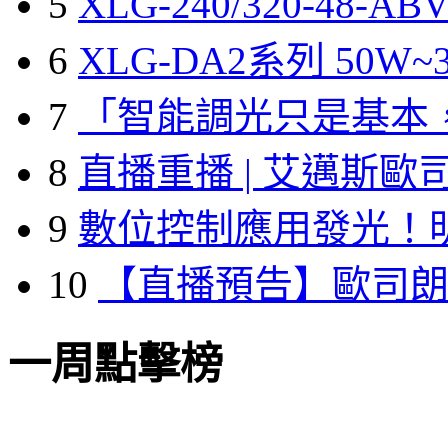
5
XLG-240/320-48-A
6
XLG-DA2系列 50W~3
7
「智能調光只是基本
8
直播重播 | 艾邁斯歐
9
數位控制應用發光！
10
【直播預告】歐司
一周點擊榜