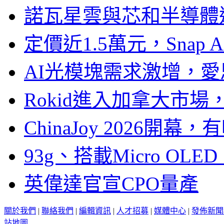
諾瓦星雲與芯和半導體達
定價近1.5萬元，Snap
AI光模塊需求激增，愛
Rokid進入加拿大市
ChinaJoy 2026
93g、搭載Micro OL
英偉達官宣CPO量產
關於我們
|
聯絡我們
|
編輯資訊
|
人才招募
|
媒體中心
|
發佈新聞
站地圖