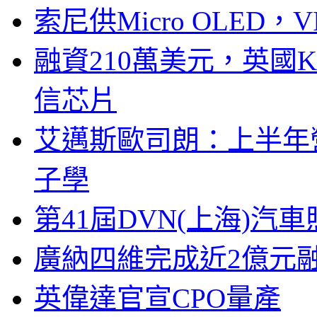
索尼供Micro OLED，
融資210萬美元，英國Ku
信芯片
艾邁斯歐司朗：上半年
子學
第41屆DVN(上海)
廣納四維完成近2億元
英偉達官宣CPO量產