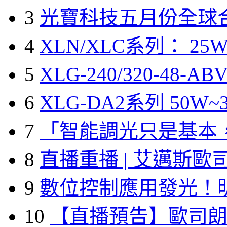
3
光寶科技五月份全球
4
XLN/XLC系列： 25W
5
XLG-240/320-48-A
6
XLG-DA2系列 50W~3
7
「智能調光只是基本
8
直播重播 | 艾邁斯歐
9
數位控制應用發光！
10
【直播預告】歐司