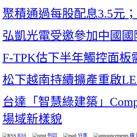
聚積通過每股配息
3.5
元；
弘凱光電受邀參加中國國
F-TPK
估下半年觸控面板
松下越南持續擴產
重啟
L
台達「智慧綠建築」
Comp
場域新樣貌
RSS
列印
分享
線