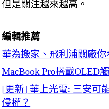
但是關注越來越高。
編輯推薦
華為搬家、飛利浦關廠
你
MacBook Pro
搭載
OLED
[
更新
]
華上光電
:
三安可
侵權？