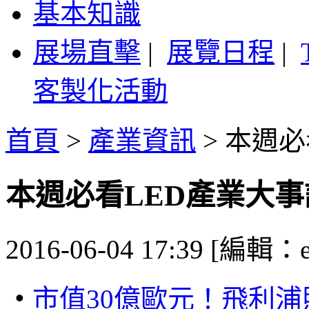
基本知識
展場直擊
|
展覽日程
|
客製化活動
首頁
>
產業資訊
>
本週必看
本週必看LED產業大事記 0
2016-06-04 17:39 [編輯：
‧
市值
30
億歐元！飛利浦