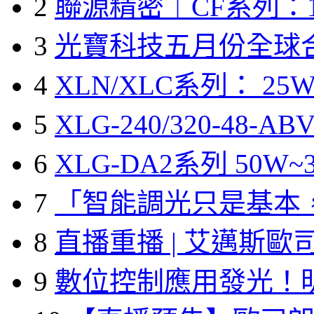
2
聯源精密｜CF系列：1
3
光寶科技五月份全球
4
XLN/XLC系列： 25W
5
XLG-240/320-48-A
6
XLG-DA2系列 50W~3
7
「智能調光只是基本
8
直播重播 | 艾邁斯歐
9
數位控制應用發光！