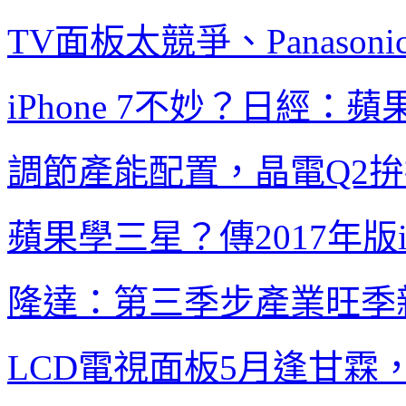
TV
面板太競爭、
Panasoni
iPhone 7
不妙？日經：蘋
調節產能配置，晶電
Q2
拚
蘋果學三星？傳
2017
年版
隆達：第三季步產業旺季
LCD
電視面板
5
月逢甘霖