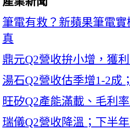
產業新聞
筆電有救？新蘋果筆電實
真
鼎元
Q2
營收拚小增，獲利
湯石
Q2
營收估季增
1-2
成
旺矽
Q2
產能滿載、毛利率
瑞儀
Q2
營收降溫；下半年