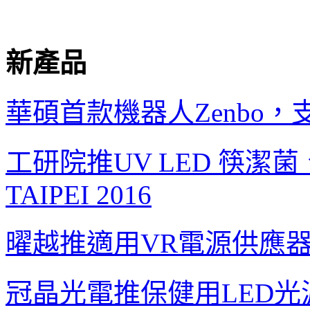
新產品
華碩首款機器人
Zenbo
，
工研院推
UV LED
筷潔菌
TAIPEI 2016
曜越推適用
VR
電源供應
冠晶光電推保健用
LED
光