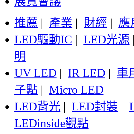
展覽會議
推薦
|
產業
|
財經
|
應
LED驅動IC
|
LED光源
明
UV LED
|
IR LED
|
車
子點
|
Micro LED
LED背光
|
LED封裝
|
LEDinside觀點