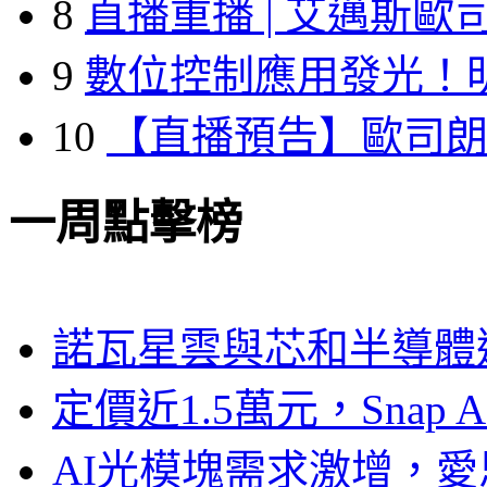
8
直播重播 | 艾邁斯歐
9
數位控制應用發光！
10
【直播預告】歐司
一周點擊榜
諾瓦星雲與芯和半導體達
定價近1.5萬元，Snap
AI光模塊需求激增，愛