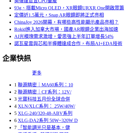
英偉達官宣CPO量產
93g、搭載Micro OLED，XR眼鏡URXR One開啟眾籌
定價近1.5萬元，Snap AR眼鏡即將正式亮相
ChinaJoy 2026開幕，有哪些高性能顯示產品亮相？
Rokid進入加拿大市場，國產AR眼鏡企業出海加速
AI光模塊需求激增，愛思強上半年訂單增長54%
諾瓦星雲與芯和半導體達成合作，布局AI+EDA技術
企業快訊
更多
1
聯源精密｜MA60系列：10
2
聯源精密｜CF系列：12V/
3
光寶科技五月份全球合併
4
XLN/XLC系列： 25W/40W/
5
XLG-240/320-48-ABV系列
6
XLG-DA2系列 50W~320W D
7
「智能調光只是基本，健