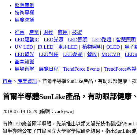
照明案例
技術專欄
展覽會議
推薦
|
產業
|
財經
|
應用
|
技術
LED驅動IC
|
LED光源
|
LED照明
|
LED路燈
|
智慧照明
UV LED
|
IR LED
|
車用LED
|
植物照明
|
OLED
|
量子
LED背光
|
LED封裝
|
LED磊晶
|
營收
|
MOCVD
|
LEDi
基本知識
展場直擊
|
展覽日程
|
TrendForce Events
|
TrendForce
首頁
>
產業資訊
>
首爾半導體SunLike產品，有助眼部健康、
首爾半導體SunLike產品，有助眼部健
2018-07-19 16:29 [編輯：zackywu]
南韓LED廠首爾半導體，先前推出以類太陽光技術製成的SunLike
爾半導體公布了首爾國立大學醫學院研究結果，指出SunLik