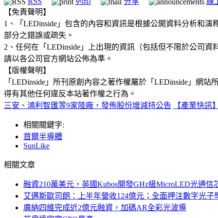
RSS
列印
分享
線
【免責聲明】
1、「LEDinside」包含的內容和資訊是根據公開資料分
部分之錯誤或疏失。
2、任何在「LEDinside」上出現的資訊（包括但不限於
請以各公司官方網站公佈為準。
【版權聲明】
「LEDinside」所刊原創內容之著作權屬於「LEDins
得有其他任何違反本站著作權之行為。
三安、鴻利智匯等9家陸廠，發佈股份增減持公告
【產業快訊
相關關鍵字:
首爾半導體
SunLike
相關文章
融資210萬美元，英國Kubos開發GHz級MicroLED光通信
艾邁斯歐司朗：上半年營收124億元；全面押注數字光子
廣納四維完成近2億元融資，加碼AR全彩光波導