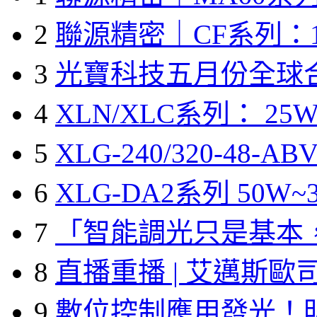
2
聯源精密｜CF系列：1
3
光寶科技五月份全球
4
XLN/XLC系列： 25W
5
XLG-240/320-48-A
6
XLG-DA2系列 50W~3
7
「智能調光只是基本
8
直播重播 | 艾邁斯歐
9
數位控制應用發光！