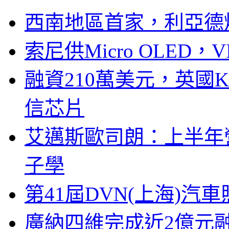
西南地區首家，利亞德
索尼供Micro OLED，
融資210萬美元，英國Ku
信芯片
艾邁斯歐司朗：上半年
子學
第41屆DVN(上海)
廣納四維完成近2億元