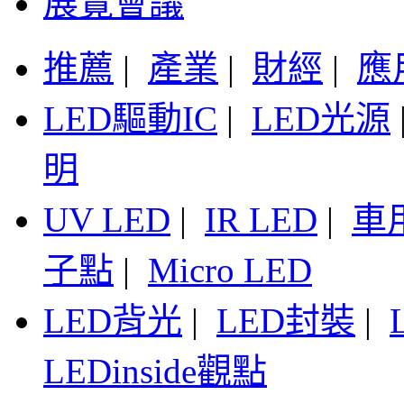
展覽會議
推薦
|
產業
|
財經
|
應
LED驅動IC
|
LED光源
明
UV LED
|
IR LED
|
車
子點
|
Micro LED
LED背光
|
LED封裝
|
LEDinside觀點