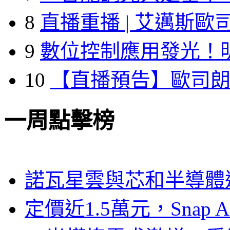
8
直播重播 | 艾邁斯歐
9
數位控制應用發光！
10
【直播預告】歐司
一周點擊榜
諾瓦星雲與芯和半導體達
定價近1.5萬元，Snap