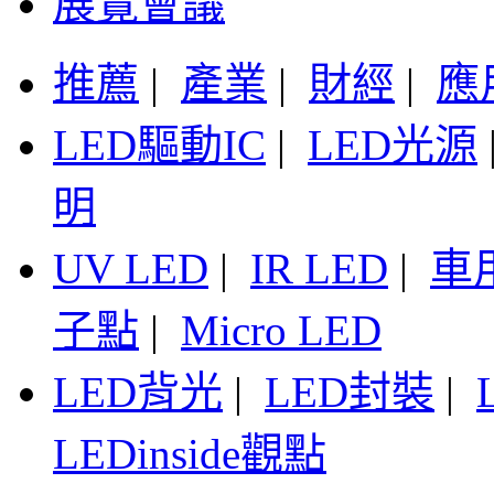
展覽會議
推薦
|
產業
|
財經
|
應
LED驅動IC
|
LED光源
明
UV LED
|
IR LED
|
車
子點
|
Micro LED
LED背光
|
LED封裝
|
LEDinside觀點