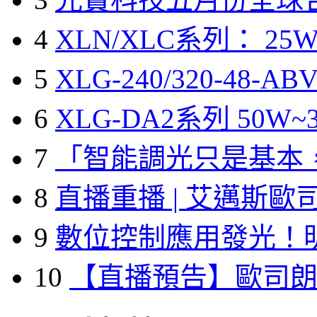
4
XLN/XLC系列： 25W
5
XLG-240/320-48-A
6
XLG-DA2系列 50W~3
7
「智能調光只是基本
8
直播重播 | 艾邁斯歐
9
數位控制應用發光！
10
【直播預告】歐司