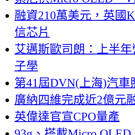
融資210萬美元，英國Ku
信芯片
艾邁斯歐司朗：上半年
子學
第41屆DVN(上海)
廣納四維完成近2億元
英偉達官宣CPO量產
93g、搭載Micro OL