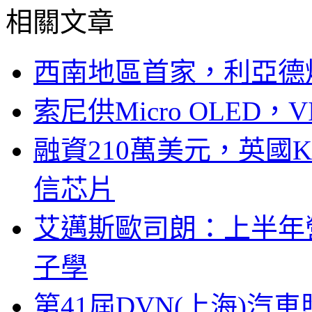
相關文章
西南地區首家，利亞德
索尼供Micro OLED，
融資210萬美元，英國Ku
信芯片
艾邁斯歐司朗：上半年
子學
第41屆DVN(上海)