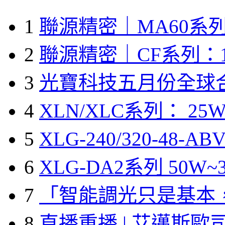
1
聯源精密｜MA60系列
2
聯源精密｜CF系列：1
3
光寶科技五月份全球
4
XLN/XLC系列： 25W
5
XLG-240/320-48-A
6
XLG-DA2系列 50W~3
7
「智能調光只是基本
8
直播重播 | 艾邁斯歐