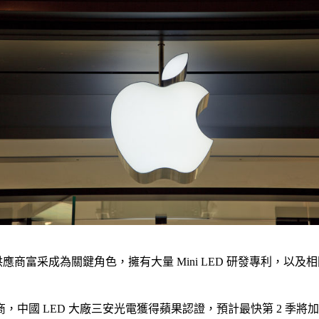
 Pro，供應商富采成為關鍵角色，擁有大量 Mini LED 研發專利，以及
 LED 大廠三安光電獲得蘋果認證，預計最快第 2 季將加入 Mi