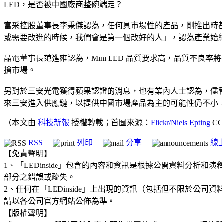
LED，是否被中國廠商整碗端走？
富采控股董事長李秉傑認為，任何具市場性的產品，剛推出時都會
或需要改進的時候，我們會是第一個改好的人」，認為產業始
晶電董事長范進雍認為，Mini LED 品質要求高，品質不良
搶市場。
另對於三安光電獲得蘋果認證的消息，也有業內人士認為，儘管目
來三安進入供應鏈，以提供中國市場產品為主的可能性仍不小
（本文由
科技新報
授權轉載；首圖來源：
Flickr/Niels Epting
CC
RSS
列印
分享
線
【免責聲明】
1、「LEDinside」包含的內容和資訊是根據公開資料分
部分之錯誤或疏失。
2、任何在「LEDinside」上出現的資訊（包括但不限於
請以各公司官方網站公佈為準。
【版權聲明】