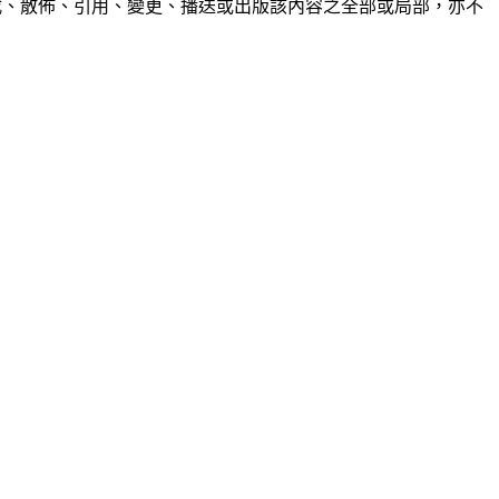
制、轉載、散佈、引用、變更、播送或出版該內容之全部或局部，亦不