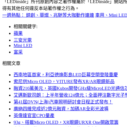
「LEDinside」所刊原創內容之著作權屬於「LEDins
得有其他任何違反本站著作權之行為。
一週熱點： 錼創、華燦、兆馳等大咖動作連連
車用、Mini L
相關關鍵字:
蘋果
三安光電
Mini LED
富采
相關文章
西南地區首家，利亞德煥影島LED巨幕空間登陸重慶
索尼供Micro OLED，VITURE發布XR/AR眼鏡新品
融資210萬美元，英國Kubos開發GHz級MicroLED光通信
艾邁斯歐司朗：上半年營收124億元；全面押注數字光子
第41屆DVN(上海)汽車照明研討會日程正式發布！
廣納四維完成近2億元融資，加碼AR全彩光波導
英偉達官宣CPO量產
93g、搭載Micro OLED，XR眼鏡URXR One開啟眾籌