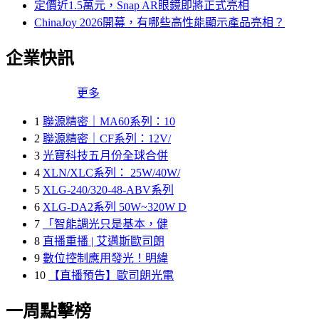
定價近1.5萬元，Snap AR眼鏡即將正式亮相
ChinaJoy 2026開幕，有哪些高性能顯示產品亮相？
企業快訊
更多
1
聯源精密｜MA60系列：10
2
聯源精密｜CF系列：12V/
3
光寶科技五月份全球合併
4
XLN/XLC系列： 25W/40W/
5
XLG-240/320-48-ABV系列
6
XLG-DA2系列 50W~320W D
7
「智能調光只是基本，健
8
直播重播 | 艾邁斯歐司朗
9
數位控制應用發光！明緯
10
【直播預告】歐司朗光電
一周點擊榜