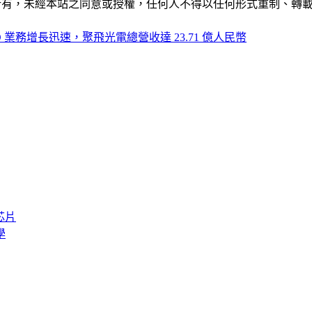
ide」網站所有，未經本站之同意或授權，任何人不得以任何形式重
ED 業務增長迅速，聚飛光電總營收達 23.71 億人民幣
芯片
學