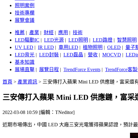
照明案例
技術專欄
展覽會議
推薦
|
產業
|
財經
|
應用
|
技術
LED驅動IC
|
LED光源
|
LED照明
|
LED路燈
|
智慧照明
UV LED
|
IR LED
|
車用LED
|
植物照明
|
OLED
|
量子
LED背光
|
LED封裝
|
LED磊晶
|
營收
|
MOCVD
|
LEDi
基本知識
展場直擊
|
展覽日程
|
TrendForce Events
|
TrendForce
首頁
>
產業資訊
>
三安傳打入蘋果 Mini LED 供應鏈，富采
三安傳打入蘋果 Mini LED 供應鏈，
2022-03-08 10:59 [編輯：TNeditor]
近期市場傳出，中國 LED 大廠三安光電獲得蘋果認證，預計最快第