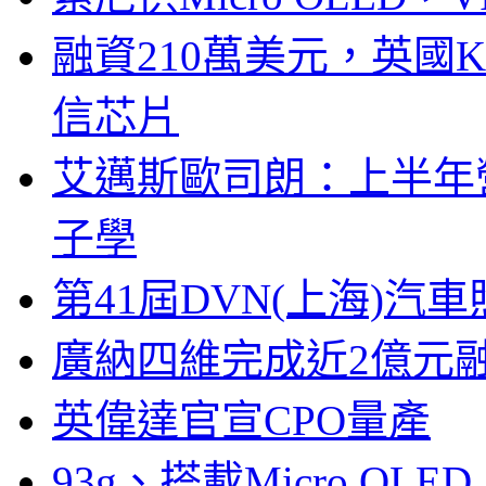
融資210萬美元，英國Ku
信芯片
艾邁斯歐司朗：上半年
子學
第41屆DVN(上海)
廣納四維完成近2億元
英偉達官宣CPO量產
93g、搭載Micro OL