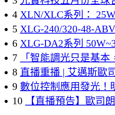
3
光寶科技五月份全球
4
XLN/XLC系列： 25W
5
XLG-240/320-48-A
6
XLG-DA2系列 50W~3
7
「智能調光只是基本
8
直播重播 | 艾邁斯歐
9
數位控制應用發光！
10
【直播預告】歐司