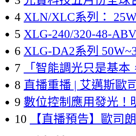
4
XLN/XLC系列： 25W
5
XLG-240/320-48-A
6
XLG-DA2系列 50W~3
7
「智能調光只是基本
8
直播重播 | 艾邁斯歐
9
數位控制應用發光！
10
【直播預告】歐司