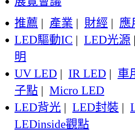
展覽會議
推薦
|
產業
|
財經
|
應
LED驅動IC
|
LED光源
明
UV LED
|
IR LED
|
車
子點
|
Micro LED
LED背光
|
LED封裝
|
LEDinside觀點