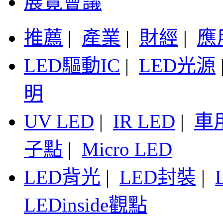
展覽會議
推薦
|
產業
|
財經
|
應
LED驅動IC
|
LED光源
明
UV LED
|
IR LED
|
車
子點
|
Micro LED
LED背光
|
LED封裝
|
LEDinside觀點