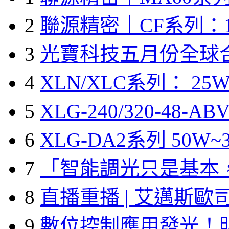
2
聯源精密｜CF系列：1
3
光寶科技五月份全球
4
XLN/XLC系列： 25W
5
XLG-240/320-48-A
6
XLG-DA2系列 50W~3
7
「智能調光只是基本
8
直播重播 | 艾邁斯歐
9
數位控制應用發光！