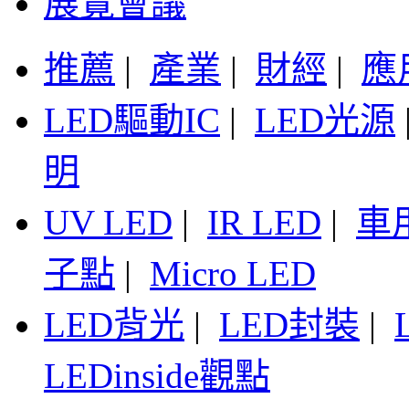
展覽會議
推薦
|
產業
|
財經
|
應
LED驅動IC
|
LED光源
明
UV LED
|
IR LED
|
車
子點
|
Micro LED
LED背光
|
LED封裝
|
LEDinside觀點