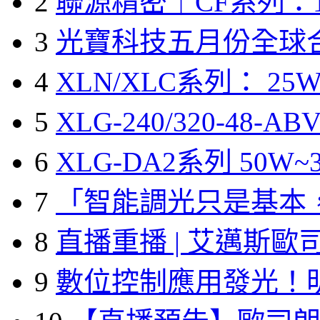
2
聯源精密｜CF系列：1
3
光寶科技五月份全球
4
XLN/XLC系列： 25W
5
XLG-240/320-48-A
6
XLG-DA2系列 50W~3
7
「智能調光只是基本
8
直播重播 | 艾邁斯歐
9
數位控制應用發光！