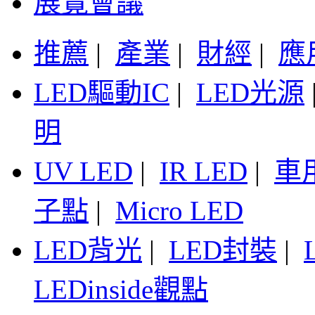
展覽會議
推薦
|
產業
|
財經
|
應
LED驅動IC
|
LED光源
明
UV LED
|
IR LED
|
車
子點
|
Micro LED
LED背光
|
LED封裝
|
LEDinside觀點