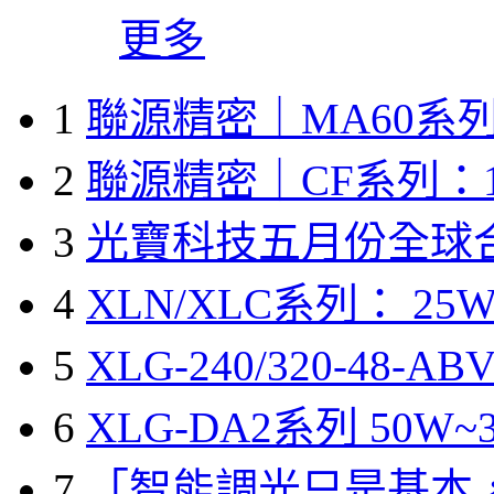
更多
1
聯源精密｜MA60系列
2
聯源精密｜CF系列：1
3
光寶科技五月份全球
4
XLN/XLC系列： 25W
5
XLG-240/320-48-A
6
XLG-DA2系列 50W~3
7
「智能調光只是基本