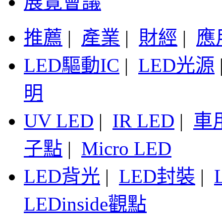
展覽會議
推薦
|
產業
|
財經
|
應
LED驅動IC
|
LED光源
明
UV LED
|
IR LED
|
車
子點
|
Micro LED
LED背光
|
LED封裝
|
LEDinside觀點