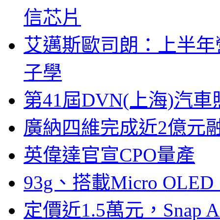
信芯片
艾邁斯歐司朗：上半年
子學
第41屆DVN(上海)
廣納四維完成近2億元
英偉達官宣CPO量產
93g、搭載Micro OL
定價近1.5萬元，Snap