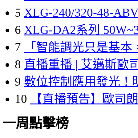
5
XLG-240/320-48-A
6
XLG-DA2系列 50W~3
7
「智能調光只是基本
8
直播重播 | 艾邁斯歐
9
數位控制應用發光！
10
【直播預告】歐司
一周點擊榜