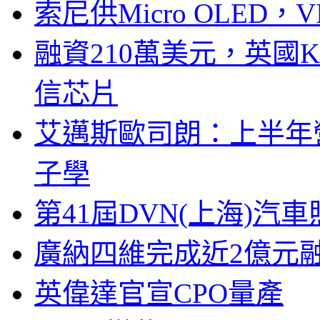
索尼供Micro OLED，
融資210萬美元，英國Ku
信芯片
艾邁斯歐司朗：上半年
子學
第41屆DVN(上海)
廣納四維完成近2億元
英偉達官宣CPO量產