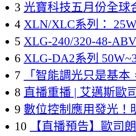
3
光寶科技五月份全球
4
XLN/XLC系列： 25W
5
XLG-240/320-48-A
6
XLG-DA2系列 50W~3
7
「智能調光只是基本
8
直播重播 | 艾邁斯歐
9
數位控制應用發光！
10
【直播預告】歐司