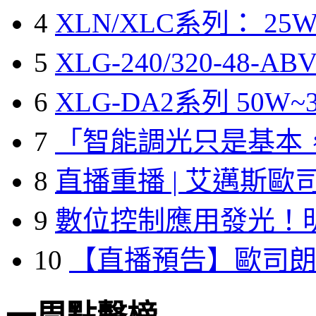
4
XLN/XLC系列： 25W
5
XLG-240/320-48-A
6
XLG-DA2系列 50W~3
7
「智能調光只是基本
8
直播重播 | 艾邁斯歐
9
數位控制應用發光！
10
【直播預告】歐司