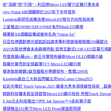
從“深耕”到“引領”，利亞德Micro LED實力定義行業未來
vivo Vision MR頭顯將於2025年下半年發布
Lumileds新研究成果改善MicroLED發光方向性與效率
三星推出QN90F/X8F/QN80F系列MiniLED電視
蘋果新XR頭顯設備或被命名為“Vision Air”
日亞在德國對億光提起訴訟請求專利侵害損害賠償250萬歐元
2025大阪世博會未來劇場亮點 宏齊互動式COB LED巨幕引
亮度高達6萬nits，創王光電發布最新Micro OLED微顯示器
辰顯光電亮劍全球最薄TFT Micro-LED顯示屏
華為智能眼鏡2鈦空圓框光學鏡發布，售價2299元
Kinglight晶台三大新品閃耀北京InfoComm China2025
虹彩光電於 Touch Taiwan 2025 展會大秀多項突破性
錼創科技攜多款全球首發MicroLED顯示技術 亮相Touch Taiwan 
E Ink元太科技推出75吋E Ink Spectra™ 6全彩電子紙
華碩推出162英寸Micro LED Proart家庭影院屏