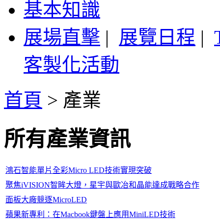
基本知識
展場直擊
|
展覽日程
|
客製化活動
首頁
>
產業
所有產業資訊
鴻石智能單片全彩Micro LED技術實現突破
聚焦iVISION智眸大燈，星宇與歐冶和晶能達成戰略合作
面板大廠競逐MicroLED
蘋果新專利：在Macbook鍵盤上應用MiniLED技術