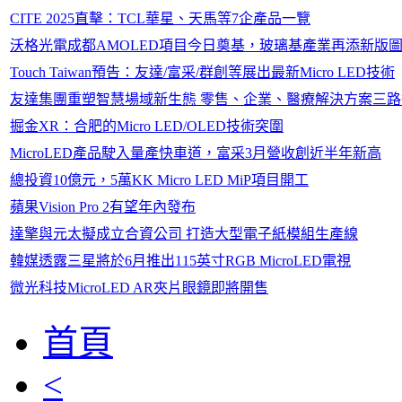
CITE 2025直擊：TCL華星、天馬等7企產品一覽
沃格光電成都AMOLED項目今日奠基，玻璃基產業再添新版
Touch Taiwan預告：友達/富采/群創等展出最新Micro LED技術
友達集團重塑智慧場域新生態 零售、企業、醫療解決方案三路
掘金XR：合肥的Micro LED/OLED技術突圍
MicroLED產品駛入量產快車道，富采3月營收創近半年新高
總投資10億元，5萬KK Micro LED MiP項目開工
蘋果Vision Pro 2有望年內發布
達擎與元太擬成立合資公司 打造大型電子紙模組生產線
韓媒透露三星將於6月推出115英寸RGB MicroLED電視
微光科技MicroLED AR夾片眼鏡即將開售
首頁
<