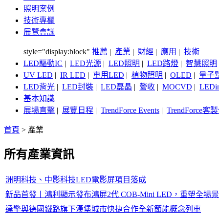
照明案例
技術專欄
展覽會議
style="display:block"
推薦
|
產業
|
財經
|
應用
|
技術
LED驅動IC
|
LED光源
|
LED照明
|
LED路燈
|
智慧照明
UV LED
|
IR LED
|
車用LED
|
植物照明
|
OLED
|
量子
LED背光
|
LED封裝
|
LED磊晶
|
營收
|
MOCVD
|
LEDi
基本知識
展場直擊
|
展覽日程
|
TrendForce Events
|
TrendForce
首頁
>
產業
所有產業資訊
洲明科技、中影科技LED電影屏項目落成
新品首發丨鴻利顯示發布鴻屏2代 COB-Mini LED，重塑全
達擎與德國鐵路旗下漢堡城市快捷合作全新節能概念列車