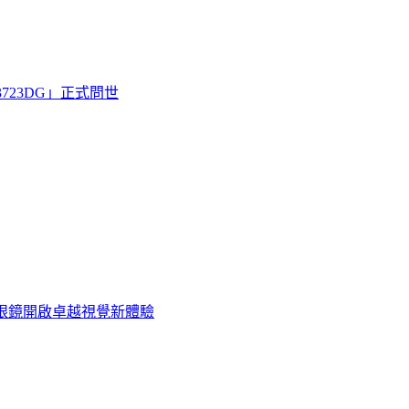
3723DG」正式問世
AR眼鏡開啟卓越視覺新體驗