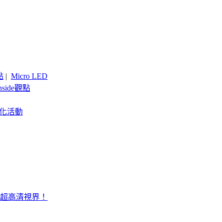
點
|
Micro LED
nside觀點
客製化活動
場景超高清視界！