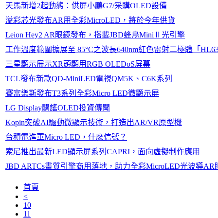
天馬新增2起動態：供屏小鵬G7/采購OLED設備
溢彩芯光發布AR用全彩MicroLED，將於今年供貨
Leion Hey2 AR眼鏡發布，搭載JBD蜂鳥MiniⅡ光引擎
工作溫度範圍擴展至 85°C之波長640nm紅色雷射二極體「HL6
三星顯示展示XR頭顯用RGB OLEDoS屏幕
TCL發布新款QD-MiniLED電視QM5K、C6K系列
賽富樂斯發布T3系列全彩Micro LED微顯示屏
LG Display闢謠OLED投資傳聞
Kopin突破AI驅動微顯示技術，打造出AR/VR原型機
台積電進軍Micro LED，什麽信號？
索尼推出最新LED顯示屏系列CAPRI，面向虛擬制作應用
JBD ARTCs畫質引擎商用落地，助力全彩MicroLED光波導
首頁
<
10
11