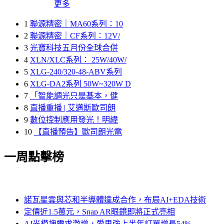
更多
1
聯源精密｜MA60系列：10
2
聯源精密｜CF系列：12V/
3
光寶科技五月份全球合併
4
XLN/XLC系列： 25W/40W/
5
XLG-240/320-48-ABV系列
6
XLG-DA2系列 50W~320W D
7
「智能調光只是基本，健
8
直播重播 | 艾邁斯歐司朗
9
數位控制應用發光！明緯
10
【直播預告】歐司朗光電
一周點擊榜
諾瓦星雲與芯和半導體達成合作，布局AI+EDA技術
定價近1.5萬元，Snap AR眼鏡即將正式亮相
AI光模塊需求激增，愛思強上半年訂單增長54%