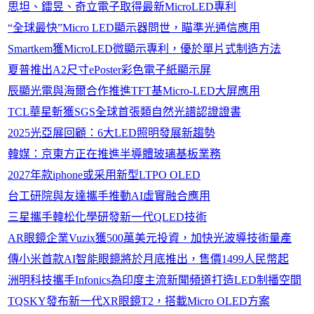
思坦、鐳昱、奇立電子取得最新MicroLED專利
“全球最快”Micro LED顯示器問世，瞄準光通信應用
Smartkem獲MicroLED微顯示專利，優於單片式制造方法
夏普推出A2尺寸ePoster彩色電子紙顯示屏
辰顯光電與海爾合作推進TFT基Micro-LED大屏應用
TCL華星斬獲SGS全球首張類自然光譜認證證書
2025光亞展回顧：6大LED照明發展新趨勢
韓媒：京東方正在推進半導體玻璃基板業務
2027年款iphone或采用新型LTPO OLED
台工研院與友達攜手推動AI虛實融合應用
三星攜手韓松化學研發新一代QLED技術
AR眼鏡企業Vuzix獲500萬美元投資，加快光波導技術量產
傳小米首款AI智能眼鏡將於月底推出，售價1499人民幣起
洲明科技攜手Infonics為印度主流新聞頻道打造LED制播空間
TQSKY發布新一代XR眼鏡T2，搭載Micro OLED方案