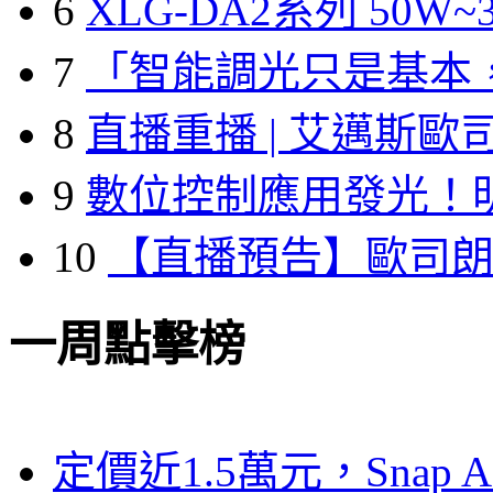
6
XLG-DA2系列 50W~3
7
「智能調光只是基本
8
直播重播 | 艾邁斯歐
9
數位控制應用發光！
10
【直播預告】歐司
一周點擊榜
定價近1.5萬元，Snap