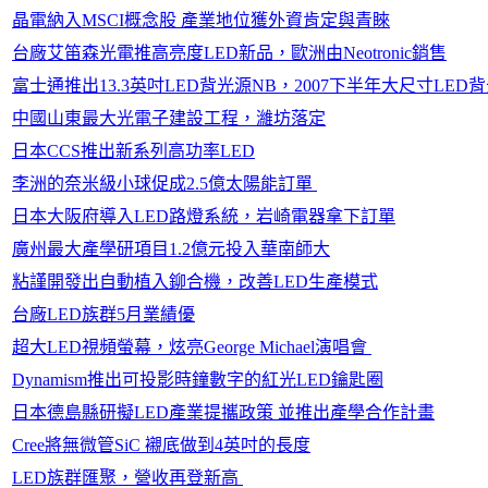
晶電納入MSCI概念股 產業地位獲外資肯定與青睞
台廠艾笛森光電推高亮度LED新品，歐洲由Neotronic銷售
富士通推出13.3英吋LED背光源NB，2007下半年大尺寸LED
中國山東最大光電子建設工程，濰坊落定
日本CCS推出新系列高功率LED
李洲的奈米級小球促成2.5億太陽能訂單
日本大阪府導入LED路燈系統，岩崎電器拿下訂單
廣州最大產學研項目1.2億元投入華南師大
粘謹開發出自動植入鉚合機，改善LED生產模式
台廠LED族群5月業績優
超大LED視頻螢幕，炫亮George Michael演唱會
Dynamism推出可投影時鐘數字的紅光LED鑰匙圈
日本德島縣研擬LED產業提攜政策 並推出產學合作計畫
Cree將無微管SiC 襯底做到4英吋的長度
LED族群匯聚，營收再登新高