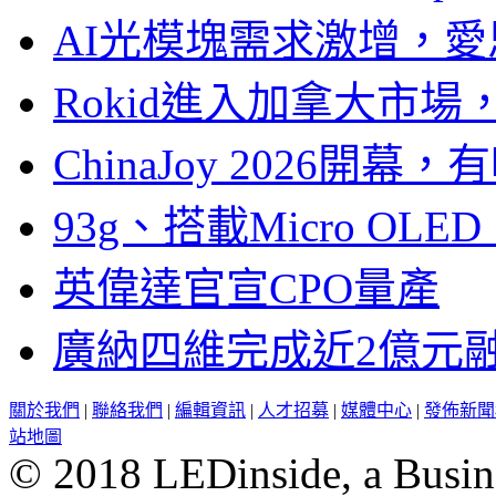
AI光模塊需求激增，愛
Rokid進入加拿大市
ChinaJoy 2026
93g、搭載Micro OL
英偉達官宣CPO量產
廣納四維完成近2億元
關於我們
|
聯絡我們
|
編輯資訊
|
人才招募
|
媒體中心
|
發佈新聞
站地圖
© 2018 LEDinside, a Busin