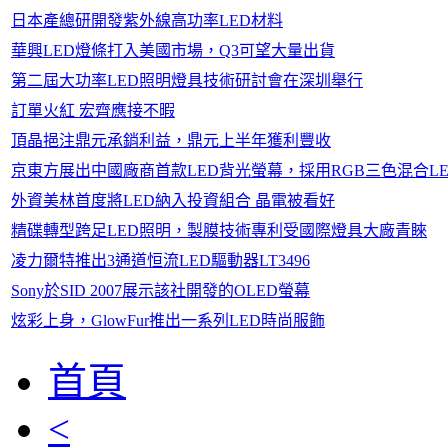
日本產總研開發紫外線高功率LED材料
華興LED燈條打入美國市場，Q3可望大量出貨
第二屆大功率LED照明燈具技術研討會在深圳舉行
訂單火紅 宏齊應接不暇
頂晶挹注鼎元承銷利益，鼎元上半年獲利豐收
京東方展出中國廠商首款LED背光螢幕，採用RGB三色混合LE
外資美林首度將LED納入投資組合 晶電被看好
精碟轉型跨足LED照明，製膜技術專利受國際燈具大廠青睞
凌力爾特推出3通道恒流LED驅動器LT3496
Sony於SID 2007展示該社開發的OLED螢幕
炫彩上身，GlowFur推出一系列LED時尚服飾
首頁
<