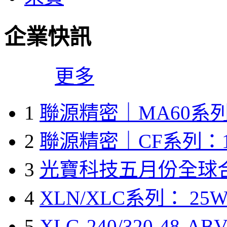
企業快訊
更多
1
聯源精密｜MA60系列
2
聯源精密｜CF系列：1
3
光寶科技五月份全球
4
XLN/XLC系列： 25W
5
XLG-240/320-48-A