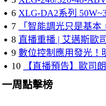
6
XLG-DA2系列 50W~3
7
「智能調光只是基本
8
直播重播 | 艾邁斯歐
9
數位控制應用發光！
10
【直播預告】歐司
一周點擊榜