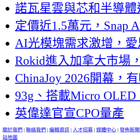
諾瓦星雲與芯和半導體達
定價近1.5萬元，Snap
AI光模塊需求激增，愛
Rokid進入加拿大市
ChinaJoy 2026
93g、搭載Micro OL
英偉達官宣CPO量產
關於我們
|
聯絡我們
|
編輯資訊
|
人才招募
|
媒體中心
|
發佈新聞
站地圖