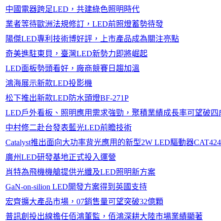
中國電器跨足LED，共建綠色照明時代
業者等待歐洲法規修訂，LED前照燈蓄勢待發
陽傑LED專利技術博好評，上市產品成為關注亮點
奇美進駐東貝，臺灣LED新勢力即將崛起
LED面板勢頭看好，廠商競賽日趨加溫
鴻海展示新款LED投影機
松下推出新款LED防水頭燈BF-271P
LED戶外看板、照明應用需求強勁，聚積業績成長率可望破四
中村修二赴台發表藍光LED前瞻技術
Catalyst推出面向大功率背光應用的新型2W LED驅動器CAT424
廣州LED研發基地正式投入運營
肖特為飛機機艙提供光纖及LED照明新方案
GaN-on-silion LED開發方案得到英國支持
宏齊擴大產品市場，07銷售量可望突破32億顆
普訊創投出線擔任佰鴻董監，佰鴻深耕大陸市場業績顯著