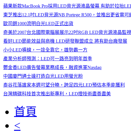
蘋果新款MacBook Pro採用LED背光源液晶螢幕 有助於拉抬
東芝推出12.1吋LED背光源NB Portege R500，並推出更省電可續航
歐司朗1000流明白光LED正式出貨
奇美於2007台北國際電腦展展示22吋RGB LED背光源液晶監
看好LED節能效益與商機 LED研發聯盟成立 將有助台廠發展
小小LED導線，一詮全靠它，雄勢霸一方
產業分析師預測：LED可一路亮到明年首季
鬱金香LED廣告螢幕業務成長，融資進軍Nasdaq
中國廈門通士達打造白光LED用螢光粉
泰谷花落誰家本週可望分曉，跨足四元LED預估本季能獲利
台灣精碟科技首次推出新專利，LED燈技術盡善盡美
首頁
<